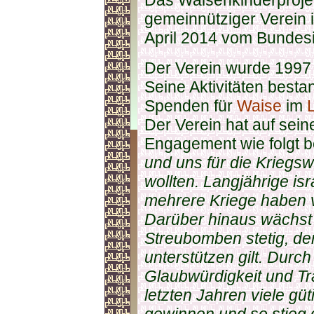
Das Waisenkinderprojek
gemeinnütziger Verein 
April 2014 vom Bundesi
Der Verein wurde 1997
Seine Aktivitäten best
Spenden für
Waise
im
Der Verein hat auf sein
Engagement wie folgt 
und uns für die Kriegs
wollten. Langjährige is
mehrere Kriege haben v
Darüber hinaus wächst 
Streubomben stetig, der
unterstützen gilt. Dur
Glaubwürdigkeit und Tr
letzten Jahren viele gü