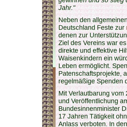
gewinnen und so stieg 
Jahr."
Neben den allgemeine
Deutschland Feste zur
denen zur Unterstützu
Ziel des Vereins war e
direkte und effektive Hi
Waisenkindern ein würd
Leben ermöglicht. Spe
Patenschaftsprojekte, 
regelmäßige Spenden d
Mit Verlautbarung vom
und Veröffentlichung a
Bundesinnenminister Dr
17 Jahren Tätigkeit oh
Anlass verboten. In de