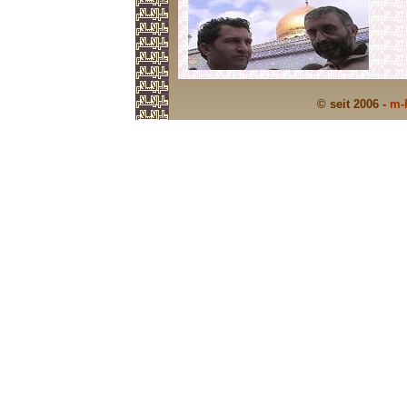
© seit 2006 -
m-