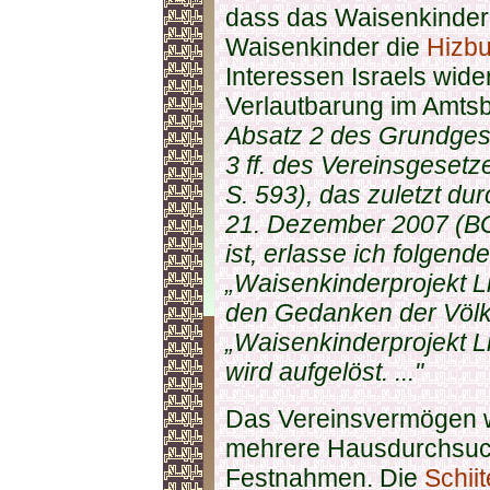
dass das Waisenkinder
Waisenkinder die
Hizbu
Interessen Israels wider
Verlautbarung im Amtsbl
Absatz 2 des Grundgese
3 ff. des Vereinsgesetz
S. 593), das zuletzt du
21. Dezember 2007 (BG
ist, erlasse ich folgen
„Waisenkinderprojekt Li
den Gedanken der Völke
„Waisenkinderprojekt Li
wird aufgelöst. ..."
Das Vereinsvermögen 
mehrere Hausdurchsuc
Festnahmen. Die
Schii