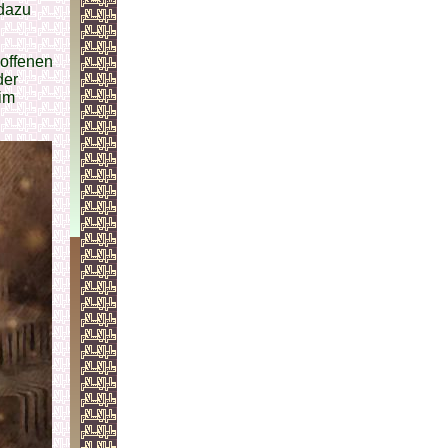
 dazu
 offenen
er
 im