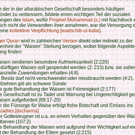
 der in der altarabischen Gesellschaft besonders häufigen
nder zu verbessern, bildete einen wichtigen Teil der sozialen
ungen des
Islam
, wofür
Prophet Muhammad (s.)
mit Nachdruck ei
ich nicht die Verwandten ihrer annahmen, war die Versorgung 
eine
kollektive Verpflichtung [wadschib-ul-kafai]
.
ger Quran
wird in zahlreichen
Versen
direkt oder indirekt zu der
enheit der "Waisen" Stellung bezogen, wobei folgende Aspekte
ng finden:
isen verdienen besondere Aufmerksamkeit (2:220)
dürftigen Waisen soll gespendet werden (2: 215) bzw. sie solle
nanzielle Zuwendungen erhalten (4:8)
r Besitz darf nicht verschwendet oder missbraucht werden (4:2),
fzehren gilt als schwere Sünde
e gute Behandlung der Waisen ist Frömmigkeit (2:177)
e Gesellschaft ist zu Tadel und Warnung bei Ungerechtigkeit g
isen aufgefordert (89:17-20)
r die Fürsorge für Waise erfolgt frohe Botschaft und Einlass ins
radies [dschanna]
r Gottesleugner ist u.a. an einem Verhalten gegenüber den Wa
tlarven (107:2)
e Behandlung der Waisen wird aufgrund ihrer Wichtigkeit auf ei
t der Behandlung der Eltern gesetzt (2:215)