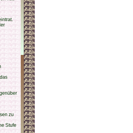
ntrat.
der
n
 das
egenüber
isen zu
ne Stufe