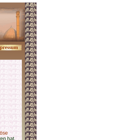
pressum
iöse
en hat.