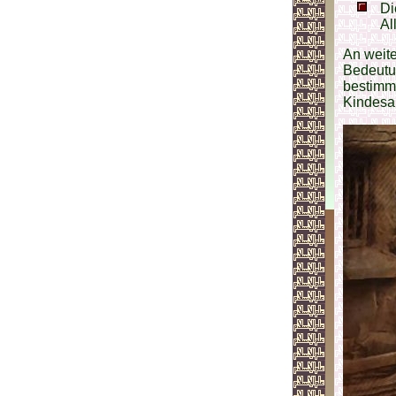
Di
Al
An weite
Bedeutun
bestimm
Kindesal