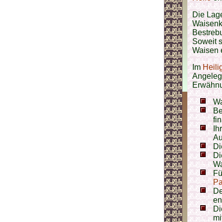
Die Lage
Waisenki
Bestreb
Soweit s
Waisen 
Im
Heili
Angeleg
Erwähnu
Wa
Be
fi
Ih
Au
Di
Di
Wa
Fü
Pa
De
en
Di
mi