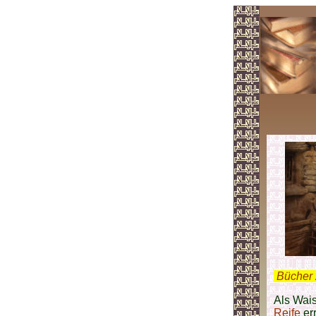
.
Bücher 
Als Wai
Reife
err