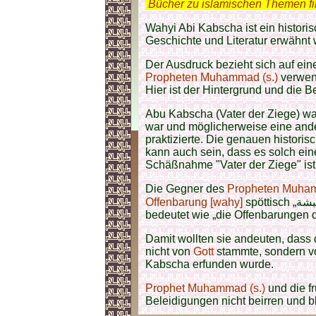
.
Bücher zu islamischen Themen f
Wahyi Abi Kabscha ist ein historis
Geschichte und Literatur erwähnt 
Der Ausdruck bezieht sich auf ein
Propheten Muhammad (s.)
verwend
Hier ist der Hintergrund und die 
Abu Kabscha (Vater der Ziege) w
war und möglicherweise eine and
praktizierte. Die genauen historis
kann auch sein, dass es solch ein
Schäßnahme "Vater der Ziege" ist.
Die Gegner des
Propheten Muham
Offenbarung [wahy]
spöttisch „وحي أبي كبشة“ (Wahyi Abi Kabscha), was so viel
bedeutet wie „die Offenbarungen 
Damit wollten sie andeuten, dass 
nicht von
Gott
stammte, sondern v
Kabscha erfunden wurde.
Prophet Muhammad (s.)
und die f
Beleidigungen nicht beirren und b