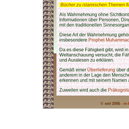
.
Bücher zu islamischen Themen f
Als Wahrnehmung ohne Sichtkontak
Informationen über Personen, Ding
mit den traditionellen Sinnesorg
Diese Art der Wahrnehmung gehö
insbesondere
Prophet Muhammad 
Da es diese Fähigkeit gibt, wird in 
Weltanschauung versucht, die Fähi
und Auralesen zu erklären.
Gemäß einer
Überlieferung
über 
anderem in der Lage den Menschen
erkennen und mit seinem Namen 
Zuweilen wird auch die
Präkognit
© seit 2006 -
m-