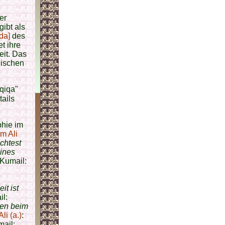
ter
gibt als
da]
des
et ihre
eit. Das
dischen
aqiqa"
phie im
m Ali
chtest
eines
Kumail:
it ist
l:
en beim
li (a.)
:
ail: