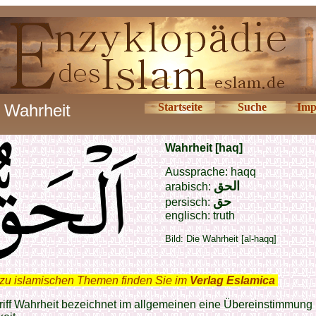
Wahrheit
Startseite
Suche
Imp
Wahrheit [haq]
Aussprache: haqq
الحق
arabisch:
حق
persisch:
englisch: truth
Bild: Die Wahrheit [al-haqq]
zu islamischen Themen finden Sie im
Verlag Eslamica
.
iff Wahrheit bezeichnet im allgemeinen eine Übereinstimmung 