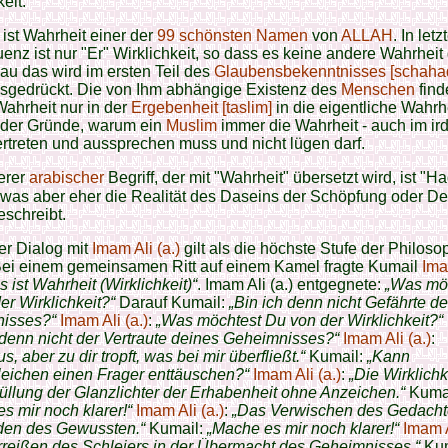
eit.
ist Wahrheit einer der
99 schönsten Namen
von
ALLAH
. In letz
nz ist nur "Er" Wirklichkeit, so dass es keine andere Wahrheit 
au das wird im ersten Teil des
Glaubensbekenntnisses [schaha
sgedrückt. Die von Ihm abhängige Existenz des
Menschen
find
ahrheit nur in der
Ergebenheit [taslim]
in die eigentliche Wahrh
r der Gründe, warum ein
Muslim
immer die Wahrheit - auch im ir
ertreten und aussprechen muss und nicht lügen darf.
erer
arabischer
Begriff, der mit "Wahrheit" übersetzt wird, ist "H
schreibt.
er Dialog mit
Imam Ali (a.)
gilt als die höchste Stufe der Philoso
„Bei einem gemeinsamen Ritt auf einem Kamel fragte Kumail
Ima
 ist Wahrheit (Wirklichkeit)“
. Imam Ali (a.) entgegnete:
„Was mö
er Wirklichkeit?“
Darauf Kumail:
„Bin ich denn nicht Gefährte d
isses?“
Imam Ali (a.)
:
„Was möchtest Du von der Wirklichkeit?“
 denn nicht der Vertraute deines Geheimnisses?“
Imam Ali (a.)
:
, aber zu dir tropft, was bei mir überfließt.“
Kumail:
„Kann
leichen einen Frager enttäuschen?“
Imam Ali (a.)
:
„Die Wirklichke
üllung der Glanzlichter der Erhabenheit ohne Anzeichen.“
Kumai
s mir noch klarer!“
Imam Ali (a.)
:
„Das Verwischen des Gedacht
den des Gewussten.“
Kumail:
„Mache es mir noch klarer!“
Imam A
reißen des Schleiers in der Übermacht des Geheimnisses.“
Kum