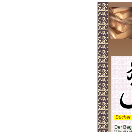
.
Bücher 
Der Begr