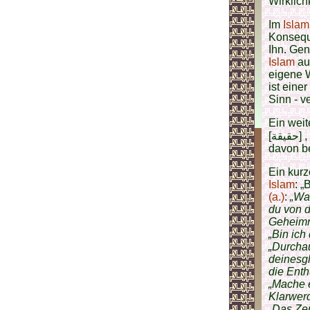
Wirklichk
Im
Islam
Konseque
Ihn. Gen
Islam
au
eigene W
ist eine
Sinn - v
Ein weit
[حقيقة] , was aber eher die Realität des Daseins der Schöpfung oder Details
davon be
Ein kurz
Islam
: 
(a.)
:
„Was
du von d
Geheimn
„Bin ich
„Durchaus
deinesg
die Enth
„Mache e
Klarwer
„Das Zer