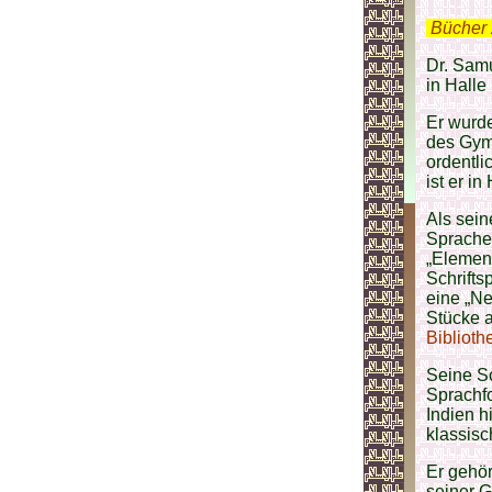
.
Bücher 
Dr. Samu
in Halle
Er wurde
des Gym
ordentli
ist er i
Als sein
Sprachen
„Element
Schrifts
eine „Ne
Stücke a
Biblioth
Seine Sc
Sprachfo
Indien h
klassisc
Er gehör
seiner G