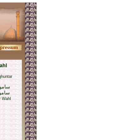
pressum
ahl
ghuntar
ساموئ
ساموئ
r Wahl