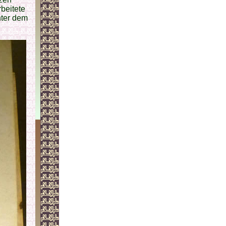
rbeitete
ter dem