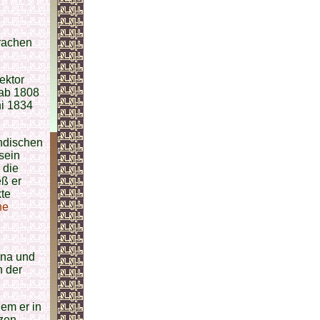
prachen
ektor
 ab 1808
ni 1834
ändischen
 sein
 die
eß er
kte
he
ina und
n der
em er in
rzen