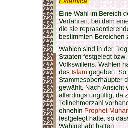
Eslamica
.
Eine Wahl im Bereich d
Verfahren, bei dem ei
die sie repräsentierend
bestimmten Bereichen z
Wahlen sind in der Reg
Staaten festgelegt bzw.
Volkswillens. Wahlen ha
des
Islam
gegeben. So 
Stammesoberhäupter d
gewählt. Nach Ansicht
allerdings ungültig, da
Teilnehmerzahl vorhan
ohnehin
Prophet Muha
festgelegt hatte, so da
Wahlgehabt hätten.