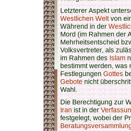
Letzterer Aspekt unters
Westlichen Welt
von ei
Während in der
Westli
Mord (im Rahmen der A
Mehrheitsentscheid bzw
Volksvertreter, als zulä
im Rahmen des
Islam
n
bestimmt werden, was n
Festlegungen
Gottes
be
Gebote
nicht überschri
Wahl.
Die Berechtigung zur W
Iran
ist in der
Verfassun
festgelegt, wobei der P
Beratungsversammlung