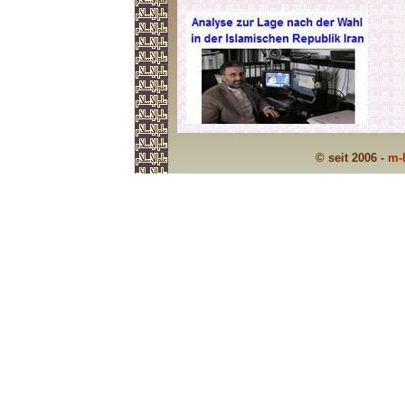
© seit 2006 -
m-