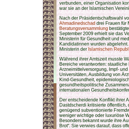
verbunden, einer Organisation kon
war sie an der Islamischen Vereini
Nach der Präsidentschaftswahl vo
Ahmadinedschad
drei Frauen für 
Beratungsversammlung
bestätigt
September 2009 erhielt sie das V
Ministerin für Gesundheit und me
Kandidatinnen wurden abgelehnt. 
Ministerin der
Islamischen Republi
Während ihrer Amtszeit musste W
Bereiche verantworten: staatlich
Arzneimittelversorgung, Impf- un
Universitäten, Ausbildung von Är
Kind-Gesundheit, epidemiologisc
gesundheitspolitische Zusammenarbe
internationalen Gesundheitskonfe
Der entscheidende Konflikt ihrer 
Dastdscherdi kritisierte öffentlich
genügend subventionierte Fremdw
weniger wichtige oder luxuriöse W
Besonders bekannt wurde ihre Aus
Brot“. Sie verwies darauf, dass of