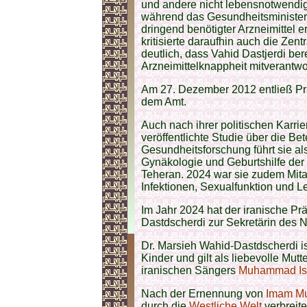
und andere nicht lebensnotwendi
während das Gesundheitsminister
dringend benötigter Arzneimittel 
kritisierte daraufhin auch die Ze
deutlich, dass Vahid Dastjerdi bere
Arzneimittelknappheit mitverantwo
Am 27. Dezember 2012 entließ Pr
dem Amt.
Auch nach ihrer politischen Karrie
veröffentlichte Studie über die Be
Gesundheitsforschung führt sie al
Gynäkologie und Geburtshilfe der 
Teheran. 2024 war sie zudem Mita
Infektionen, Sexualfunktion und L
Im Jahr 2024 hat der iranische Pr
Dastdscherdi zur Sekretärin des 
Dr. Marsieh Wahid-Dastdscherdi ist
Kinder und gilt als liebevolle Mut
iranischen Sängers
Muhammad Is
Nach der Ernennung von
Imam M
durch die
Westliche Welt
verbreit