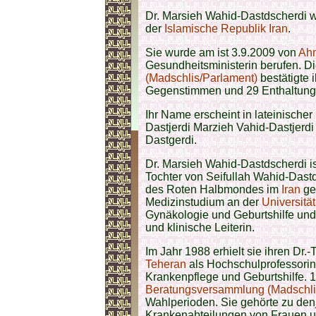
Dr. Marsieh Wahid-Dastdscherdi wa
der
Islamische Republik Iran
.
Sie wurde am ist 3.9.2009 von
Ah
Gesundheitsministerin berufen. D
(Madschlis/Parlament)
bestätigte 
Gegenstimmen und 29 Enthaltungen
Ihr Name erscheint in lateinischer
Dastjerdi Marzieh Vahid-Dastjerd
Dastgerdi.
Dr. Marsieh Wahid-Dastdscherdi is
Tochter von Seifullah Wahid-Dastd
des Roten Halbmondes im
Iran
geb
Medizinstudium an der
Universitä
Gynäkologie und Geburtshilfe und 
und klinische Leiterin.
Im Jahr 1988 erhielt sie ihren Dr.-
Teheran
als Hochschulprofessorin. 
Krankenpflege und Geburtshilfe. 
Beratungsversammlung (Madschli
Wahlperioden. Sie gehörte zu den
Krankenabteilungen von Frauen u