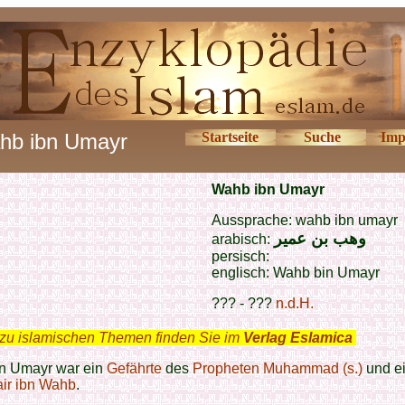
hb ibn Umayr
Startseite
Suche
Imp
Wahb ibn Umayr
Aussprache: wahb ibn umayr
وهب بن عمير
arabisch:
persisch:
englisch: Wahb bin Umayr
??? - ???
n.d.H.
zu islamischen Themen finden Sie im
Verlag Eslamica
.
n Umayr war ein
Gefährte
des
Propheten Muhammad (s.)
und e
ir ibn Wahb
.