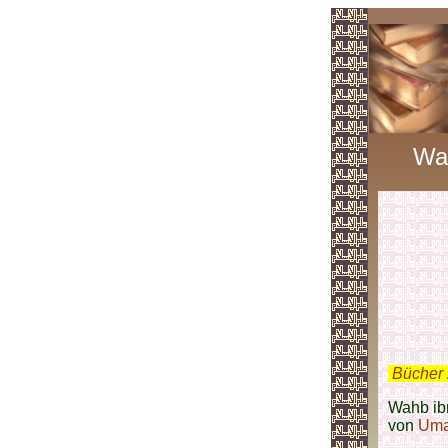
Wa
.
Bücher 
Wahb ib
von
Uma