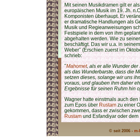
Mit seinen Musikdramen gilt er al
europäischen Musik im 19. Jh. n.
Komponisten überhaupt. Er veränd
er dramatische Handlungen als Ge
Musik und Regieanweisungen schri
Festspiele in dem von ihm geplan
abgehalten werden. Wie zu seiner 
beschäftigt. Das wir u.a. in sein
Weber" (Erschien zuerst im Oktob
schrieb:
"
Mahomet
, als er alle Wunder de
als das Wunderbarste, dass die Me
setzen dieses, solange wir uns ih
voraus, und glauben ihm daher eh
Ergebnisse für seinen Ruhm hin op
Wagner hatte einstmals auch den
zum Epos über
Rustam
zu einer O
gekommen, dass er zwischen zwei
Rustam
und Esfandiyar oder dem
© seit 2006 -
m-