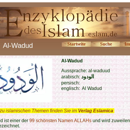
Al-Wadud
Startseite
Suche
Im
Al-Wadud
Aussprache:
al-waduud
الودود
arabisch:
persisch:
englisch: Al Wadud
zu islamischen Themen finden Sie im
Verlag Eslamica
.
 ist einer der
99 schönsten Namen
ALLAHs
und wird zuweilen 
zeichnet.