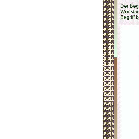
Der Begr
Wortsta
Begriff 