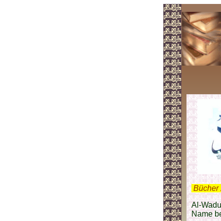
.
Bücher 
Al-Wadud
Name be