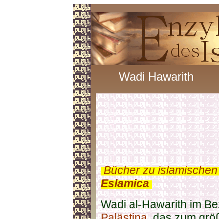
Wadi Hawarith
.
Bücher zu islamischen
Eslamica
.
Wadi al-Hawarith im Bez
Palästina
, das zum grö