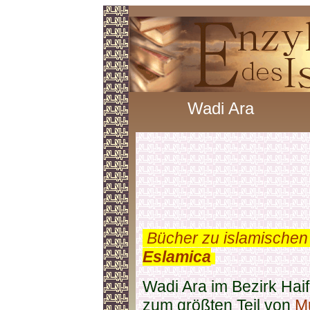
Wadi Ara
.
Bücher zu islamischen
Eslamica
.
Wadi Ara im Bezirk Haif
zum größten Teil von
M