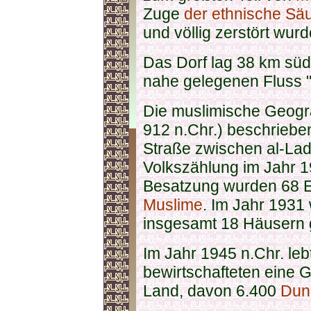
Zuge
der ethnische Sä
und völlig zerstört wurd
Das Dorf lag 38 km südl
nahe gelegenen Fluss "
Die muslimische Geogr
912 n.Chr.) beschrieben
Straße zwischen al-La
Volkszählung im Jahr 19
Besatzung wurden 68 Ein
Muslime
. Im Jahr 1931
insgesamt 18 Häusern 
Im Jahr 1945 n.Chr. le
bewirtschafteten eine 
Land, davon 6.400
Du