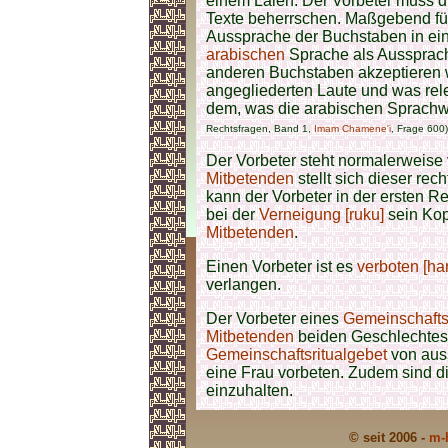
einem Laien. Der Vorbeter muss 
Texte beherrschen. Maßgebend für 
Aussprache der Buchstaben in ein
arabischen
Sprache als Aussprac
anderen Buchstaben akzeptieren w
angegliederten Laute und was rele
dem, was die arabischen Sprachw
Rechtsfragen, Band 1,
Imam Chamene'i
, Frage 600)
Der Vorbeter steht normalerweise
Mitbetenden
stellt sich dieser re
kann der Vorbeter in der ersten Re
bei der
Verneigung [ruku]
sein Kopf
Mitbetenden
.
Einen Vorbeter ist es
verboten [ha
verlangen.
Der Vorbeter eines
Gemeinschafts
Mitbetenden
beiden Geschlechtes
Gemeinschaftsritualgebet
von auss
eine Frau vorbeten. Zudem sind d
einzuhalten.
© seit 2006 -
m-