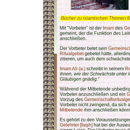
.
Bücher zu islamischen Themen f
Mit "Vorbeter" ist der
Imam
des
Ge
gemeint, der die Funktion des Lei
anschließen.
Der Vorbeter betet sein
Gemeinsch
Ritualgebet
gebetet hätte, allerdi
zitieren, um auch dem schwächst
Imam Ali (a.)
schreibt in seinem
Re
ihnen, wie der Schwächste unter i
Gläubigen gnädig.“
Während der Mitbetende unbeding
Vorbeter anzuschließen und ein
G
Vorzug des
Gemeinschaftsritualg
Vorbeter nicht zwingend, da sic
Mitbetende
ihm anschließen könn
Es gehört zu den Voraussetzungen
Gelehrter [faqih]
hat bei der Ausw