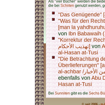
Als "vier Bücher" werden die b
die bei
Schiiten
genutzt werden, ge
"Was für den Rechts
von
Ibn Babawaih 
"Korrektur der Rech
تهذيب الأحكام]
von
A
al-Hasan at-Tusi
"Die Betrachtung de
Überlieferungen" [al-
ebenfalls von
Abu D
Hasan at-Tusi
Bei
Sunniten
gibt es die
Sechs Büc
© seit 2006 -
m-