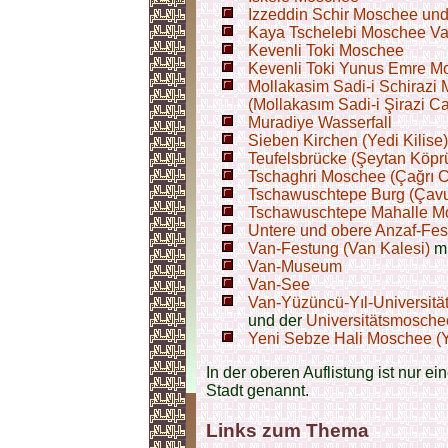
Izzeddin Schir Moschee und
Kaya Tschelebi Moschee Va
Kevenli Toki Moschee
Kevenli Toki Yunus Emre M
Mollakasim Sadi-i Schirazi
(Mollakasım Sadi-i Şirazi C
Muradiye Wasserfall
Sieben Kirchen (Yedi Kilise
Teufelsbrücke (Şeytan Köpr
Tschaghri Moschee (Çağrı 
Tschawuschtepe Burg (Çavu
Tschawuschtepe Mahalle Mo
Untere und obere Anzaf-Fest
Van-Festung (Van Kalesi)
mi
Van-Museum
Van-See
Van-Yüzüncü-Yıl-Universitä
und der
Universitätsmosche
Yeni Sebze Hali Moschee (Y
In der oberen Auflistung ist nur e
Stadt genannt.
Links zum Thema