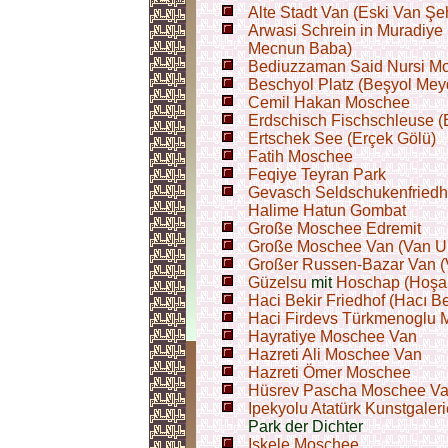
Alte Stadt Van (Eski Van Şeh
Arwasi Schrein in Muradiye
Mecnun Baba)
Bediuzzaman Said Nursi M
Beschyol Platz (Beşyol Mey
Cemil Hakan Moschee
Erdschisch Fischschleuse (E
Ertschek See (Erçek Gölü)
Fatih Moschee
Feqiye Teyran Park
Gevasch Seldschukenfriedho
Halime Hatun Gombat
Große Moschee Edremit
Große Moschee Van (Van Ul
Großer Russen-Bazar Van (
Güzelsu
mit
Hoschap (Hoşa
Haci Bekir Friedhof (Hacı Be
Haci Firdevs Türkmenoglu 
Hayratiye Moschee Van
Hazreti Ali Moschee Van
Hazreti Ömer Moschee
Hüsrev Pascha Moschee V
Ipekyolu Atatürk Kunstgaleri
Park der Dichter
Iskele Moschee