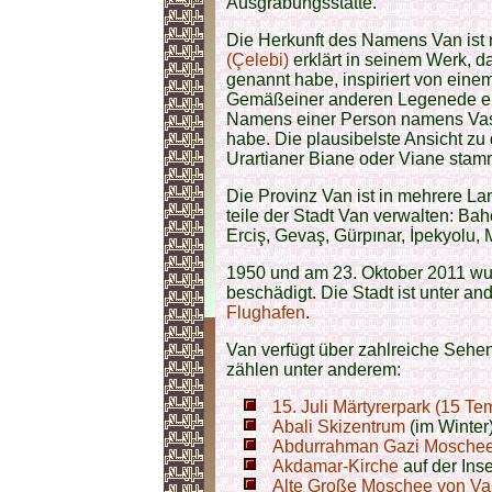
Ausgrabungsstätte.
Die Herkunft des Namens Van ist n
(Çelebi)
erklärt in seinem Werk, d
genannt habe, inspiriert von ein
Gemäßeiner anderen Legenede erh
Namens einer Person namens Vas, 
habe. Die plausibelste Ansicht z
Urartianer Biane oder Viane stam
Die Provinz Van ist in mehrere La
teile der Stadt Van verwalten: Bah
Erciş, Gevaş, Gürpınar, İpekyolu,
1950 und am 23. Oktober 2011 wu
beschädigt. Die Stadt ist unter a
Flughafen
.
Van verfügt über zahlreiche Sehe
zählen unter anderem:
15. Juli Märtyrerpark (15 Te
Abali Skizentrum
(im Winter
Abdurrahman Gazi Moschee
Akdamar-Kirche
auf der Ins
Alte Große Moschee von Van