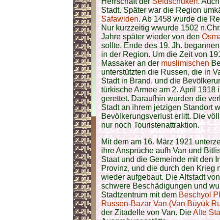
Herrschaft der
Seldschuken
. Auc
Stadt. Später war die Region um
Safawiden
. Ab 1458 wurde die 
Nur kurzzeitig wwurde 1502 n.Ch
Jahre später wieder von den
Osm
sollte. Ende des 19. Jh. begannen
in der Region. Um die Zeit von 19
Massaker an der
muslimischen
Be
unterstützten die Russen, die in V
Stadt in Brand, und die Bevölkerun
türkische Armee am 2. April 1918 
gerettet. Daraufhin wurden die ve
Stadt an ihrem jetzigen Standort 
Bevölkerungsverlust erlitt. Die völ
nur noch Touristenattraktion.
Mit dem am 16. März 1921 unterz
ihre Ansprüche aufh Van und Bitl
Staat und die Gemeinde mit den In
Provinz, und die durch den Krieg 
wieder aufgebaut. Die Altstadt vo
schwere Beschädigungen und wur
Stadtzentrum mit dem
Beschyol Pl
Russen-Bazar Van (Van Büyük Ru
der Zitadelle von Van. Die
Alte St