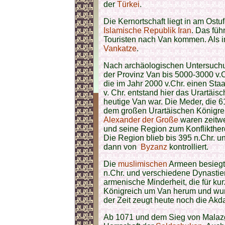
der
Türkei
.
Die Kernortschaft liegt in am Ostu
Islamische Republik Iran
. Das füh
Touristen nach Van kommen. Als ino
Vankatze
.
Nach archäologischen Untersuchu
der Provinz Van bis 5000-3000 v.C
die im Jahr 2000 v.Chr. einen Sta
v. Chr. entstand hier das Urartäi
heutige Van war. Die Meder, die 6
dem großen Urartäischen Königrei
Alexander der Große
waren zeitwe
und seine Region zum Konflikthe
Die Region blieb bis 395 n.Chr. u
dann von
Byzanz
kontrolliert.
Die
muslimischen
Armeen besieg
n.Chr. und verschiedene Dynastien
armenische Minderheit, die für kur
Königreich um Van herum und wurd
der Zeit zeugt heute noch die Akd
Ab 1071 und dem Sieg von Malazg