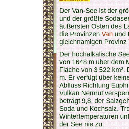
Der Van-See ist der grö
und der größte Sodasee 
äußersten Osten des La
die Provinzen
Van
und B
gleichnamigen Provinz
Der hochalkalische See
von 1648 m über dem M
Fläche von 3 522 km². 
m. Er verfügt über kein
Abfluss Richtung Euphr
Vulkan Nemrut versper
beträgt 9,8, der Salzge
Soda und Kochsalz. Tro
Wintertemperaturen unte
der See nie zu.