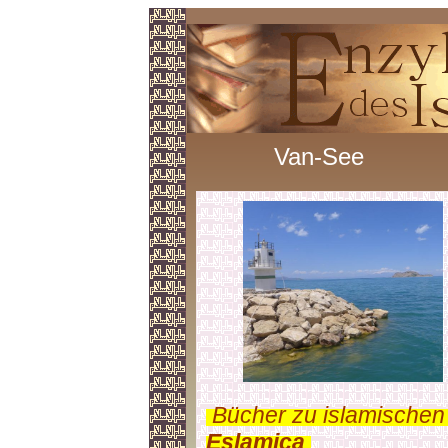
Van-See
.
Bücher zu islamischen
Eslamica
.