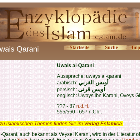
wais Qarani
Startseite
Suche
Imp
Uwais al-Qarani
Aussprache: uways al-qarani
أويس القرني
arabisch:
اویس قرنی
persisch:
englisch: Uways ibn Karani, Oveys G
??? - 37
n.d.H.
555/560 - 657 n.Chr.
zu islamischen Themen finden Sie im
Verlag Eslamica
.
-Qarani, auch bekannt als Veysel Karani, wird in der Literatur of
r ersten
Sufis
bezeichnet. Er war zwar Zeitgenosse des
Prophe