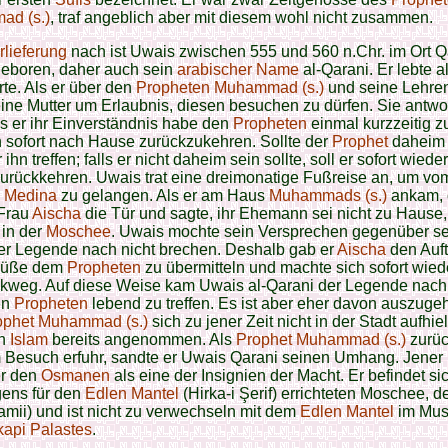
d (s.)
, traf angeblich aber mit diesem wohl nicht zusammen.
lieferung
nach ist Uwais zwischen 555 und 560 n.Chr. im Ort Q
eboren, daher auch sein
arabischer Name
al-Qarani. Er lebte a
te. Als er über den
Propheten Muhammad (s.)
und seine Lehren
eine Mutter um Erlaubnis, diesen besuchen zu dürfen. Sie antwo
s er ihr Einverständnis habe den
Propheten
einmal kurzzeitig z
 sofort nach Hause zurückzukehren. Sollte der
Prophet
daheim 
ihn treffen; falls er nicht daheim sein sollte, soll er sofort wiede
urückkehren. Uwais trat eine dreimonatige Fußreise an, um v
h
Medina
zu gelangen. Als er am Haus
Muhammads (s.)
ankam, 
Frau
Aischa
die Tür und sagte, ihr Ehemann sei nicht zu Hause,
 in der
Moschee
. Uwais mochte sein Versprechen gegenüber se
er Legende nach nicht brechen. Deshalb gab er
Aischa
den Auft
rüße dem
Propheten
zu übermitteln und machte sich sofort wied
kweg. Auf diese Weise kam Uwais al-Qarani der Legende nach
en
Propheten
lebend zu treffen. Es ist aber eher davon auszuge
ophet Muhammad (s.)
sich zu jener Zeit nicht in der Stadt aufhiel
en
Islam
bereits angenommen. Als
Prophet Muhammad (s.)
zurüc
 Besuch erfuhr, sandte er Uwais Qarani seinen Umhang. Jene
er den
Osmanen
als eine der Insignien der Macht. Er befindet sic
gens für den
Edlen Mantel
(Hirka-i Şerif) errichteten Moschee, de
Camii) und ist nicht zu verwechseln mit dem
Edlen Mantel
im Mu
kapi Palastes
.