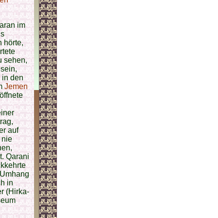
aran im
ls
 hörte,
rtete
u sehen,
sein,
r in den
om
Jemen
öffnete
iner
rag,
er auf
 nie
hen,
t. Qarani
kkehrte
r Umhang
h in
r (Hirka-
seum