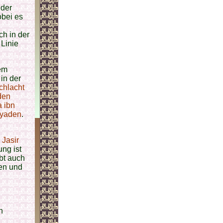
 der
bei es
h in der
 Linie
em
in der
chlacht
den
 ibn
yaden
.
Jasir
ung ist
bt auch
en und
n