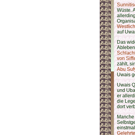
Sunnitis
Wüste. A
allerdin
Organisa
Westlic
auf Uwa
Das wid
Ableben
Schlacht
von Siffi
zählt, s
Abu Suf
Uwais ge
Uwais Qa
und Uba
er aller
die Lege
dort ver
Manche 
Selbstg
einstmal
Gelehrte