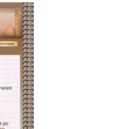
ressum
harani
t als
ten