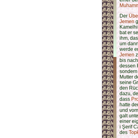
Muhamma
Der
Über
Jemen
g
Kamelhir
bat er s
ihm, das
um dann
werde er 
Jemen
z
bis nac
dessen 
sondern
Mutter d
seine G
den Rüc
dazu, d
dass
Pr
hatte d
und vom
galt unt
einer ei
i Şerif 
des
Top