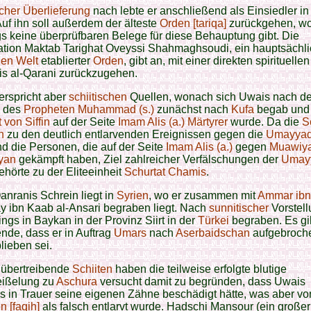
cher
Überlieferung
nach lebte er anschließend als Einsiedler in
uf ihn soll außerdem der älteste
Orden [tariqa]
zurückgehen, wo
gs keine überprüfbaren Belege für diese Behauptung gibt. Die
tion Maktab Tarighat Oveyssi Shahmaghsoudi, ein hauptsächlic
hen Welt
etablierter
Orden
, gibt an, mit einer direkten spirituellen
is al-Qarani zurückzugehen.
erspricht aber
schiitischen
Quellen, wonach sich Uwais nach d
 des
Propheten Muhammad (s.)
zunächst nach
Kufa
begab und 
 von Siffin
auf der Seite
Imam Alis (a.)
Märtyrer
wurde. Da die
S
n
zu den deutlich entlarvenden Ereignissen gegen die
Umayya
ind die Personen, die auf der Seite
Imam Alis (a.)
gegen
Muawiya
yan
gekämpft haben, Ziel zahlreicher Verfälschungen der
Umay
hörte zu der Eliteeinheit
Schurtat Chamis
.
nranis Schrein liegt in
Syrien
, wo er zusammen mit
Ammar ibn 
y ibn Kaab al-Ansari begraben liegt. Nach
sunnitischer
Vorstell
dings in Baykan in der Provinz Siirt in der
Türkei
begraben. Es gi
nde, dass er in Auftrag
Umars
nach
Aserbaidschan
aufgebroch
blieben sei.
übertreibende
Schiiten
haben die teilweise erfolgte blutige
eißelung zu
Aschura
versucht damit zu begründen, dass Uwais
s in Trauer seine eigenen Zähne beschädigt hätte, was aber vo
n [faqih]
als falsch entlarvt wurde. Hadschi Mansour (ein großer