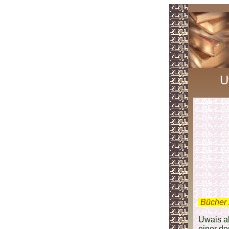
U
.
Bücher 
Uwais al
einer de