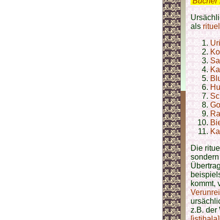
.
Bücher 
Ursächl
als
ritue
Ur
Ko
Sa
Ka
Bl
Hu
Sc
Go
Ra
Bi
Ka
Die ritu
sondern 
Übertra
beispiel
kommt, 
Verunre
ursächli
z.B. der
[istihala]