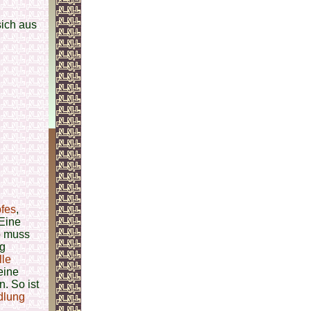
ich aus
fes
,
 Eine
o muss
ng
lle
eine
. So ist
lung