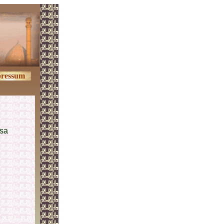
ressum
asa