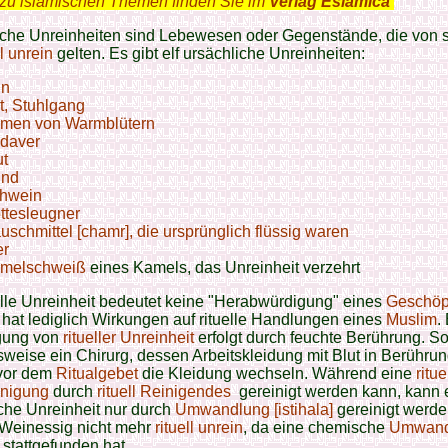
zu islamischen Themen finden Sie im
Verlag Eslamica
.
iche Unreinheiten sind Lebewesen oder Gegenstände, die von s
ll unrein
gelten. Es gibt elf ursächliche Unreinheiten:
in
t, Stuhlgang
men von Warmblütern
daver
ut
nd
hwein
ttesleugner
uschmittel [chamr], die ursprünglich flüssig waren
er
melschweiß
eines Kamels, das Unreinheit verzehrt
elle Unreinheit bedeutet keine "Herabwürdigung" eines
Geschöp
hat lediglich Wirkungen auf rituelle Handlungen eines
Muslim
.
gung von
ritueller Unreinheit
erfolgt durch feuchte Berührung. S
sweise ein Chirurg, dessen Arbeitskleidung mit Blut in Berühru
vor dem
Ritualgebet
die Kleidung wechseln. Während eine
ritue
inigung
durch
rituell Reinigendes
gereinigt werden kann, kann 
che Unreinheit nur durch
Umwandlung [istihala]
gereinigt werden
 Weinessig nicht mehr
rituell unrein
, da eine chemische
Umwand
stattgefunden hat.