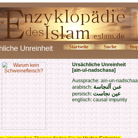
liche Unreinheit
Startseite
Suche
Imp
U
rsächliche Unreinheit
[ain-ul-nadschasa]
Aussprache: ain-un-nadscha
عىن
آل
نجاسة
arabisch:
عین نجاست
persisch:
englisch: causal impuritiy