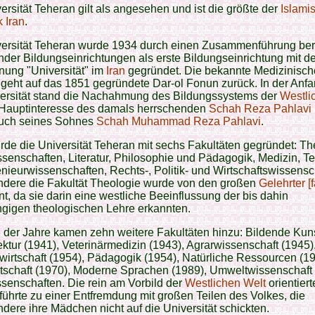
ersität Teheran gilt als angesehen und ist die größte der
Islami
 Iran
.
versität Teheran wurde 1934 durch einen Zusammenführung ber
der Bildungseinrichtungen als erste Bildungseinrichtung mit de
nung "Universität" im
Iran
gegründet. Die bekannte Medizinisch
 geht auf das 1851 gegründete Dar-ol Fonun zurück. In der Anfa
versität stand die Nachahmung des Bildungssystems der
Westli
Hauptinteresse des damals herrschenden
Schah Reza Pahlavi
auch seines Sohnes
Schah Muhammad Reza Pahlavi
.
de die Universität Teheran mit sechs Fakultäten gegründet: Th
senschaften, Literatur, Philosophie und Pädagogik, Medizin, Te
nieurwissenschaften, Rechts-, Politik- und Wirtschaftswissensc
ndere die Fakultät Theologie wurde von den großen
Gelehrter [f
t, da sie darin eine westliche Beeinflussung der bis dahin
gigen theologischen Lehre erkannten.
 der Jahre kamen zehn weitere Fakultäten hinzu: Bildende Kun
ektur (1941), Veterinärmedizin (1943), Agrarwissenschaft (1945)
wirtschaft (1954), Pädagogik (1954), Natürliche Ressourcen (19
tschaft (1970), Moderne Sprachen (1989), Umweltwissenschaft 
senschaften. Die rein am Vorbild der
Westlichen Welt
orientiert
führte zu einer Entfremdung mit großen Teilen des Volkes, die
dere ihre Mädchen nicht auf die Universität schickten.