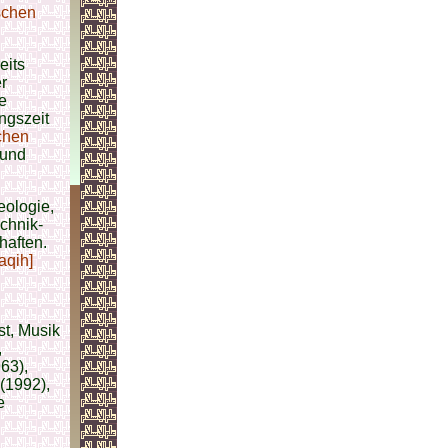
schen
eits
r
e
ngszeit
chen
und
eologie,
chnik-
haften.
aqih]
st, Musik
,
63),
(1992),
e