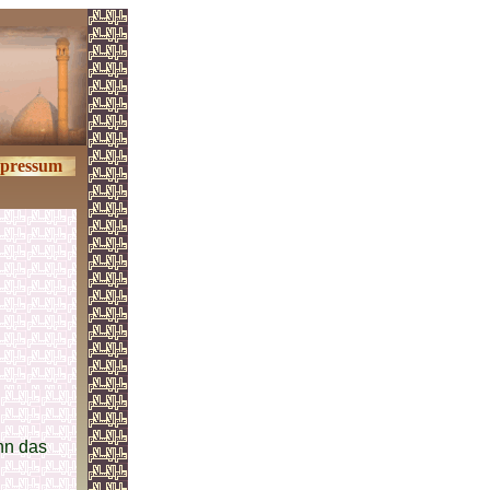
pressum
nn das