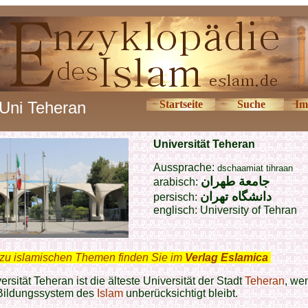
Uni Teheran
Startseite
Suche
Im
Universität Teheran
Aussprache:
dschaamiat tihraan
جامعة طهران
arabisch:
دانشگاه تهران
persisch:
englisch:
University of Tehran
zu islamischen Themen finden Sie im
Verlag Eslamica
.
ersität Teheran ist die älteste Universität der Stadt
Teheran
, we
 Bildungssystem des
Islam
unberücksichtigt bleibt.