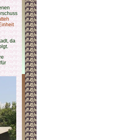
genen
erschuss
tteh
Einheit
adt, da
lgt.
re
für