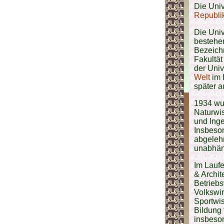
Die Univ
Republik
Die Uni
bestehen
Bezeich
Fakultät
der Uni
Welt
im 
später 
1934 wur
Naturwis
und Inge
Insbeso
abgelehn
unabhän
Im Laufe
& Archit
Betriebs
Volkswir
Sportwis
Bildung 
insbeson