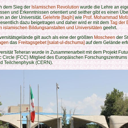
ch dem Sieg der
Islamischen Revolution
wurde die Lehre an ei
ssen und Erkenntnissen orientiert und seither gibt es einen Üb
n an der Universität.
Gelehrte [faqih]
wie
Prof. Mohammad Mofa
esentlich dazu beigetragen und daher wird er mit dem
Tag der 
 islamischen Bildungsanstalten und Universitäten
geehrt.
ersitätsgelände gilt auch als eine der größten
Moscheen
der St
agen
das
Freitagsgebet [salat-ul-dschuma]
auf dem Gelände erfo
ersität Teheran wurde in Zusammenarbeit mit dem Projekt Futu
ic Circle (FCC) Mitglied des Europäischen Forschungszentrums 
nd Teilchenphysik (CERN).