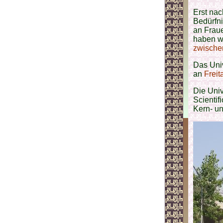
Erst na
Bedürfni
an Fraue
haben w
zwischen
Das Univ
an
Freit
Die Univ
Scientif
Kern- u