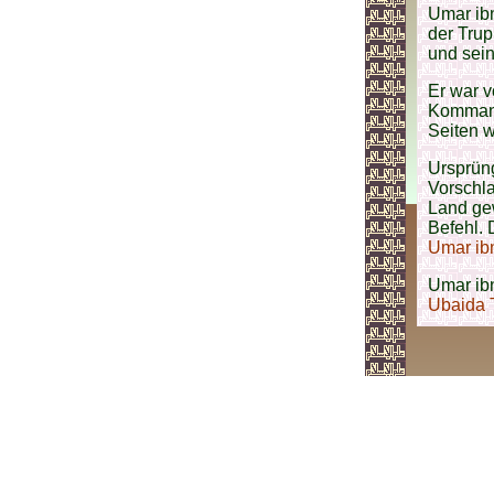
Umar ib
der Trup
und sein
Er war 
Komman
Seiten w
Ursprün
Vorschl
Land ge
Befehl. 
Umar ib
Umar ibn
Ubaida 