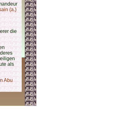
mmandeur
ain (a.)
erer die
en
nderes
eiligen
ute als
bn Abu