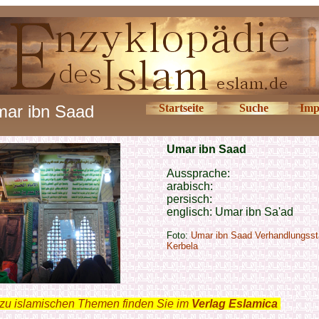
ar ibn Saad
Startseite
Suche
Imp
Umar ibn Saad
Aussprache:
arabisch:
persisch:
englisch:
Umar ibn Sa'ad
Foto:
Umar ibn Saad Verhandlungsstä
Kerbela
zu islamischen Themen finden Sie im
Verlag Eslamica
.