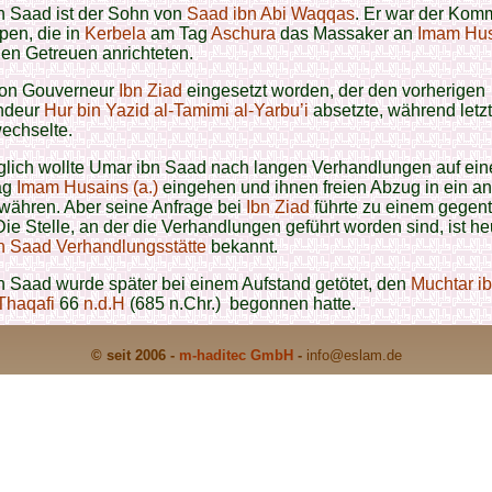
n Saad ist der Sohn von
Saad ibn Abi Waqqas
. Er war der Ko
pen, die in
Kerbela
am Tag
Aschura
das Massaker an
Imam Hus
en Getreuen anrichteten.
von Gouverneur
Ibn Ziad
eingesetzt worden, der den vorherigen
deur
Hur bin Yazid al-Tamimi al-Yarbu’i
absetzte, während letzt
echselte.
glich wollte Umar ibn Saad nach langen Verhandlungen auf ein
ag
Imam Husains (a.)
eingehen und ihnen freien Abzug in ein a
währen. Aber seine Anfrage bei
Ibn Ziad
führte zu einem gegent
Die Stelle, an der die Verhandlungen geführt worden sind, ist he
n Saad Verhandlungsstätte
bekannt.
 Saad wurde später bei einem Aufstand getötet, den
Muchtar i
Thaqafi
66
n.d.H
(685 n.Chr.) begonnen hatte.
© seit 2006 -
m-haditec GmbH
-
info
@eslam.de