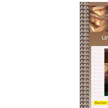
Um
.
Bücher 