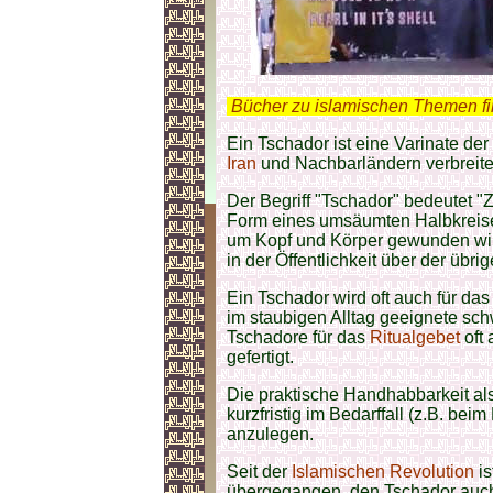
.
Bücher zu islamischen Themen f
Ein Tschador ist eine Varinate der
Iran
und Nachbarländern verbreitet
Der Begriff "Tschador" bedeutet "Z
Form eines umsäumten Halbkreis
um Kopf und Körper gewunden wird 
in der Öffentlichkeit über der übr
Ein Tschador wird oft auch für da
im staubigen Alltag geeignete sc
Tschadore für das
Ritualgebet
oft 
gefertigt.
Die praktische Handhabbarkeit al
kurzfristig im Bedarffall (z.B. bei
anzulegen.
Seit der
Islamischen Revolution
i
übergegangen, den Tschador auch a