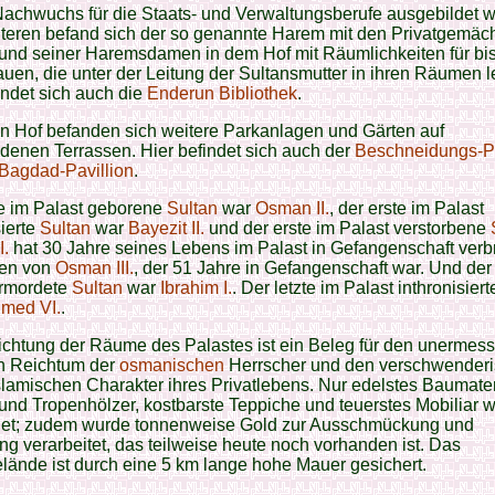
achwuchs für die Staats- und Verwaltungsberufe ausgebildet w
teren befand sich der so genannte Harem mit den Privatgemäc
und seiner Haremsdamen in dem Hof mit Räumlichkeiten für bi
uen, die unter der Leitung der Sultansmutter in ihren Räumen l
indet sich auch die
Enderun Bibliothek
.
en Hof befanden sich weitere Parkanlagen und Gärten auf
denen Terrassen. Hier befindet sich auch der
Beschneidungs-Pa
Bagdad-Pavillion
.
te im Palast geborene
Sultan
war
Osman II.
, der erste im Palast
sierte
Sultan
war
Bayezit II.
und der erste im Palast verstorbene
I.
hat 30 Jahre seines Lebens im Palast in Gefangenschaft verb
fen von
Osman III.
, der 51 Jahre in Gefangenschaft war. Und der
ermordete
Sultan
war
Ibrahim I.
. Der letzte im Palast inthronisier
med VI.
.
ichtung der Räume des Palastes ist ein Beleg für den unermess
en Reichtum der
osmanischen
Herrscher und den verschwender
lamischen Charakter ihres Privatlebens. Nur edelstes Baumater
nd Tropenhölzer, kostbarste Teppiche und teuerstes Mobiliar 
et; zudem wurde tonnenweise Gold zur Ausschmückung und
ng verarbeitet, das teilweise heute noch vorhanden ist. Das
lände ist durch eine 5 km lange hohe Mauer gesichert.