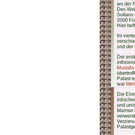
wo der N
Des Wei
Sultans 
2000 Fra
Hier bef
Im viert
verschie
und der
Der ers
inthroni
Mustafa 
übertrof
Palast 
war
Meh
Die Einr
irdisch
und unis
Marmor u
verwend
Verzieru
Palastge