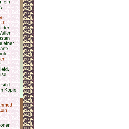
n ein
Es
r-
ich
.
t der
Waffen
testen
e einer
arte
nnte
ten
r
leid,
ise
sitzt
in Kopie
 Ahmed
atun
anonen