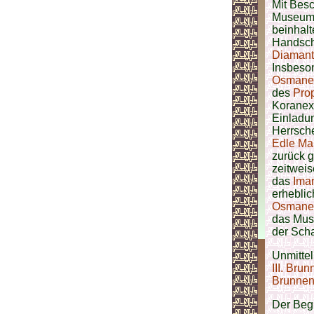
Mit Besc
Museum 
beinhalt
Handschr
Diamant
Insbeson
Osmane
des
Pro
Koranex
Einladu
Herrsch
Edle Ma
zurück g
zeitweis
das
Ima
erheblic
Osmane
das Muse
der Sch
Unmittel
III. Bru
Brunne
Der Begr