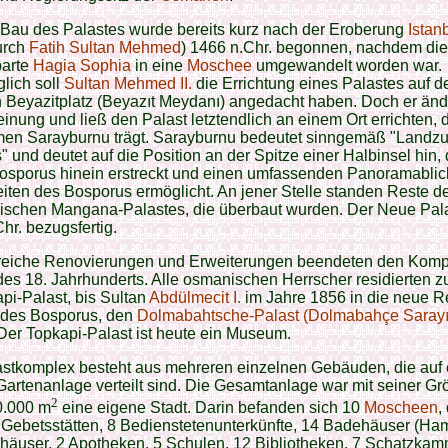
 Bau des Palastes wurde bereits kurz nach der Eroberung
Istan
urch
Fatih Sultan Mehmed
) 1466 n.Chr. begonnen, nachdem die
arte
Hagia Sophia
in eine
Moschee
umgewandelt worden war.
lich soll
Sultan Mehmed II.
die Errichtung eines Palastes auf 
 Beyazitplatz (Beyazıt Meydanı) angedacht haben. Doch er änd
inung und ließ den Palast letztendlich an einem Ort errichten, 
en Sarayburnu trägt. Sarayburnu bedeutet sinngemäß "Landz
" und deutet auf die Position an der Spitze einer Halbinsel hin, 
osporus hinein erstreckt und einen umfassenden Panoramablic
iten des Bosporus ermöglicht. An jener Stelle standen Reste d
nischen Mangana-Palastes, die überbaut wurden. Der Neue Pal
hr. bezugsfertig.
eiche Renovierungen und Erweiterungen beendeten den Kompl
es 18. Jahrhunderts. Alle osmanischen Herrscher residierten z
pi-Palast, bis Sultan
Abdülmecit I.
im Jahre 1856 in die neue R
 des Bosporus, den
Dolmabahtsche-Palast (Dolmabahçe Sarayı
er Topkapi-Palast ist heute ein Museum.
astkomplex besteht aus mehreren einzelnen Gebäuden, die auf 
artenanlage verteilt sind. Die Gesamtanlage war mit seiner G
2
0.000 m
eine eigene Stadt. Darin befanden sich 10
Moscheen
,
 Gebetsstätten, 8 Bedienstetenunterkünfte, 14 Badehäuser (Ha
häuser, 2 Apotheken, 5 Schulen, 12 Bibliotheken, 7 Schatzkam