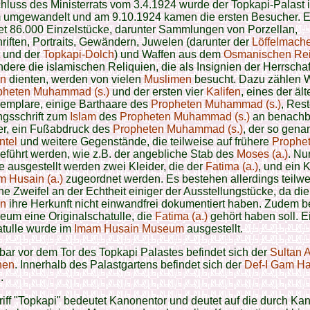
hluss des Ministerrats vom 3.4.1924 wurde der Topkapi-Palast i
umgewandelt und am 9.10.1924 kamen die ersten Besucher. 
et 86.000 Einzelstücke, darunter Sammlungen von Porzellan,
iften, Portraits, Gewändern, Juwelen (darunter der
Löffelmache
und der
Topkapi-Dolch
) und Waffen aus dem
Osmanischen Re
dere die islamischen Reliquien, die als Insignien der Herrschaf
n
dienten, werden von vielen
Muslimen
besucht. Dazu zählen 
pheten Muhammad (s.)
und der ersten vier
Kalifen
, eines der äl
emplare, einige Barthaare des
Propheten Muhammad (s.)
, Rest
ngsschrift zum
Islam
des
Propheten Muhammad (s.)
an benachb
er, ein Fußabdruck des
Propheten Muhammad (s.)
, der so gena
ntel
und weitere Gegenstände, die teilweise auf frühere
Prophe
eführt werden, wie z.B. der angebliche Stab des
Moses (a.)
. Nu
e ausgestellt werden zwei Kleider, die der
Fatima (a.)
, und ein K
m Husain (a.)
zugeordnet werden. Es bestehen allerdings teilwe
he Zweifel an der Echtheit einiger der Ausstellungstücke, da die
n
ihre Herkunft nicht einwandfrei dokumentiert haben. Zudem be
um eine Originalschatulle, die
Fatima (a.)
gehört haben soll. E
atulle wurde im
Imam Husain Museum
ausgestellt.
bar vor dem Tor des Topkapi Palastes befindet sich der
Sultan
nnen
. Innerhalb des Palastgartens befindet sich der
Def-I Gam H
n
.
iff "Topkapi" bedeutet Kanonentor und deutet auf die durch K