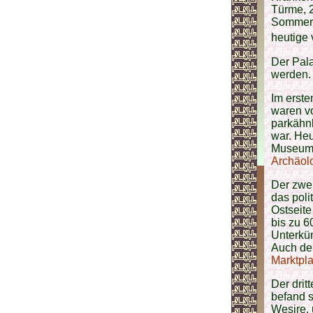
Türme, 
Sommerr
heutige
Der Palas
werden.
Im erste
waren vo
parkähnl
war. Heu
Museum,
Archäol
Der zwei
das poli
Ostseite
bis zu 6
Unterkün
Auch der
Marktpl
Der drit
befand s
Wesire, 