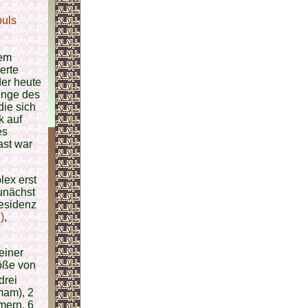
buls
dem
erte
der heute
unge des
die sich
k auf
es
ast war
ex erst
unächst
esidenz
)
,
einer
röße von
 drei
mam), 2
mern, 6