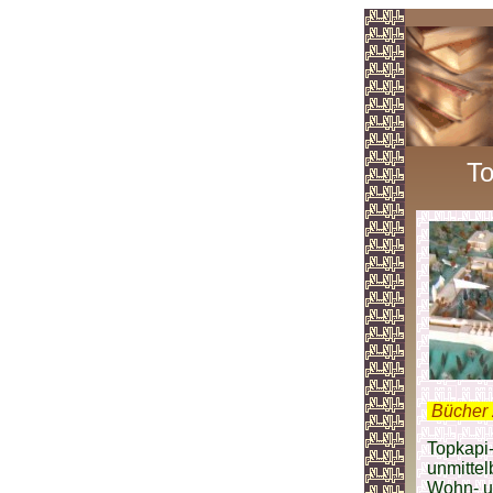
To
.
Bücher 
Topkapi-
unmitte
Wohn- u