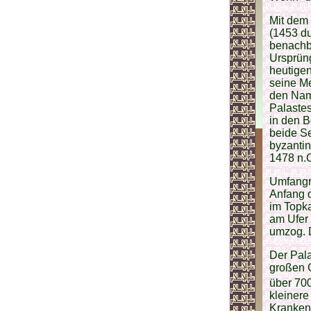
Mit dem
(1453 d
benachb
Ursprüng
heutigen
seine Me
den Nam
Palastes
in den B
beide Se
byzanti
1478 n.C
Umfangr
Anfang d
im Topka
am Ufer
umzog. D
Der Pal
großen G
über 70
kleinere
Kranken