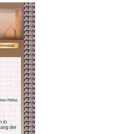
ressum
erten Hofes
m in
lang der