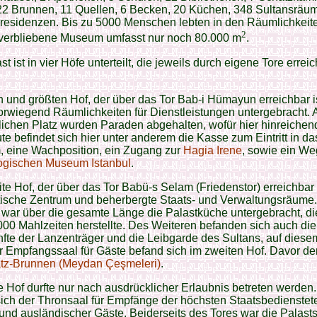
22 Brunnen, 11 Quellen, 6 Becken, 20 Küchen, 348 Sultansräu
esidenzen. Bis zu 5000 Menschen lebten in den Räumlichkeit
2
 verbliebene Museum umfasst nur noch 80.000 m
.
t ist in vier Höfe unterteilt, die jeweils durch eigene Tore erreic
n und größten Hof, der über das Tor Bab-i Hümayun erreichbar is
rwiegend Räumlichkeiten für Dienstleistungen untergebracht. 
ichen Platz wurden Paraden abgehalten, wofür hier hinreichen
te befindet sich hier unter anderem die Kasse zum Eintritt in da
 eine Wachposition, ein Zugang zur
Hagia Irene
, sowie ein W
ogischen Museum Istanbul
.
te Hof, der über das Tor Babü-s Selam (Friedenstor) erreichbar 
tische Zentrum und beherbergte Staats- und Verwaltungsräume.
 war über die gesamte Länge die Palastküche untergebracht, die
000 Mahlzeiten herstellte. Des Weiteren befanden sich auch die
fte der Lanzenträger und die Leibgarde des Sultans, auf diese
 Empfangssaal für Gäste befand sich im zweiten Hof. Davor de
atz-Brunnen (Meydan Çeşmeleri)
.
te Hof durfte nur nach ausdrücklicher Erlaubnis betreten werden.
ich der Thronsaal für Empfänge der höchsten Staatsbedienstete
und ausländischer Gäste. Beiderseits des Tores war die Palast