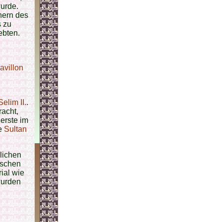
urde.
hern des
s zu
ebten.
villon
Selim II.
.
racht,
 erste im
te
Sultan
lichen
ischen
ial wie
wurden