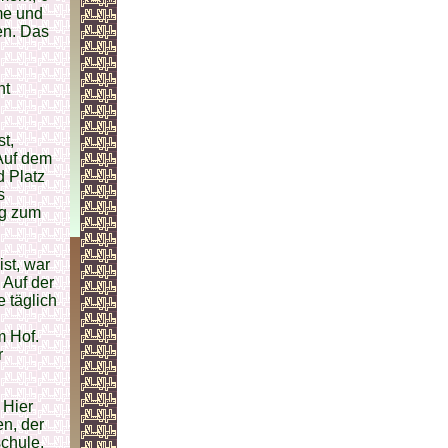
me und
en. Das
ht
t,
Auf dem
d Platz
s
eg zum
ist, war
 Auf der
 täglich
m Hof.
r
 Hier
n, der
schule,