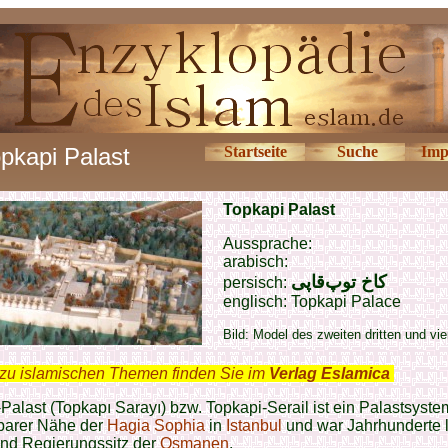
pkapi Palast
Startseite
Suche
Imp
Topkapi Palast
Aussprache:
arabisch:
کاخ توپ‌قاپی
persisch:
englisch:
Topkapi Palace
Bild: Model des zweiten dritten und vi
zu islamischen Themen finden Sie im
Verlag Eslamica
.
Palast (Topkapı Sarayı) bzw. Topkapi-Serail ist ein Palastsyste
lbarer Nähe der
Hagia Sophia
in
Istanbul
und war Jahrhunderte 
nd Regierungssitz der
Osmanen
.