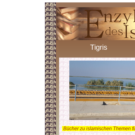
Tigris
.
Bücher zu islamischen Themen f