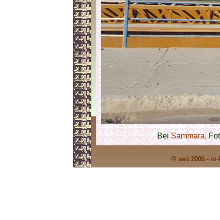
Bei
Sammara
, Fo
© seit 2006 -
m-