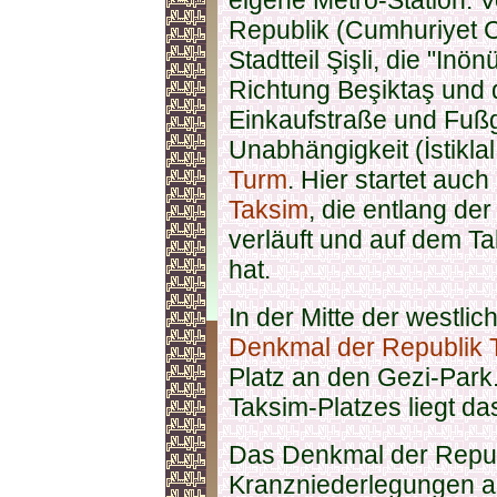
eigene Metro-Station. Vo
Republik (Cumhuriyet 
Stadtteil Şişli, die "In
Richtung Beşiktaş und 
Einkaufstraße und Fuß
Unabhängigkeit (İstikla
Turm
. Hier startet auch
Taksim
, die entlang de
verläuft und auf dem T
hat.
In der Mitte der westlic
Denkmal der Republik 
Platz an den Gezi-Park
Taksim-Platzes liegt d
Das Denkmal der Republi
Kranzniederlegungen an