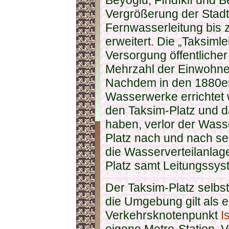
Beyoğlu, Fındıklı und B
Vergrößerung der Stadt
Fernwasserleitung bis z
erweitert. Die „Taksiml
Versorgung öffentliche
Mehrzahl der Einwohne
Nachdem in den 1880e
Wasserwerke errichtet 
den Taksim-Platz und d
haben, verlor der Wass
Platz nach und nach s
die Wasserverteilanlag
Platz samt Leitungssyst
Der Taksim-Platz selbs
die Umgebung gilt als e
Verkehrsknotenpunkt
I