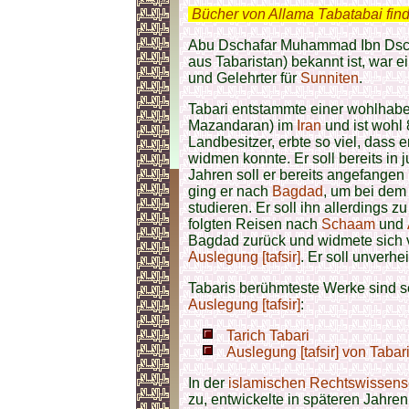
.
Bücher von Allama Tabatabai fin
Abu Dschafar Muhammad Ibn Dschari
aus Tabaristan) bekannt ist, war e
und Gelehrter für
Sunniten
.
Tabari entstammte einer wohlhabe
Mazandaran) im
Iran
und ist wohl 
Landbesitzer, erbte so viel, dass 
widmen konnte. Er soll bereits in
Jahren soll er bereits angefangen
ging er nach
Bagdad
, um bei dem
studieren. Er soll ihn allerdings 
folgten Reisen nach
Schaam
und
Bagdad zurück und widmete sich v
Auslegung [tafsir]
. Er soll unverhe
Tabaris berühmteste Werke sind s
Auslegung [tafsir]
:
Tarich Tabari
Auslegung [tafsir] von Tabar
In der
islamischen Rechtswissens
zu, entwickelte in späteren Jahre