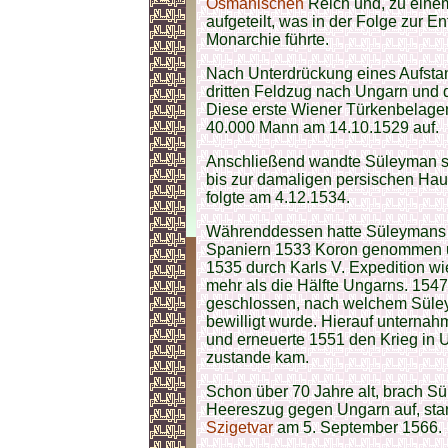
Osmanischen
Reich und, zu einem
aufgeteilt, was in der Folge zur E
Monarchie führte.
Nach Unterdrückung eines Aufstan
dritten Feldzug nach Ungarn und 
Diese erste Wiener Türkenbelager
40.000 Mann am 14.10.1529 auf.
Anschließend wandte Süleyman si
bis zur damaligen persischen Hau
folgte am 4.12.1534.
Währenddessen hatte Süleymans 
Spaniern 1533 Koron genommen u
1535 durch Karls V. Expedition w
mehr als die Hälfte Ungarns. 1547 
geschlossen, nach welchem Süleym
bewilligt wurde. Hierauf unternah
und erneuerte 1551 den Krieg in
zustande kam.
Schon über 70 Jahre alt, brach 
Heereszug gegen Ungarn auf, sta
Szigetvar
am 5. September 1566.