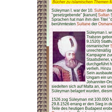
.
Bücher zu islamischen Themen f
Süleyman I. war der 10.
Sultan
de
"gesetzgebende" [kanuni]
Sultan
S
Sprachen hat man ihm den Titel "de
berühmtesten
Sultane
der
Osman
Süleyman I. w
Trabzon gebor
9.1520) Statth
osmanischer
unrechtmäßig 
Kampagne zur 
Staatsdiener,
durchgeführt 
verlieh. Hinzu
Sein ausbaute
Ungarn ein un
Johanniter-Or
siedelten sich auf Malta an, wo s
Süleyman belagert wurden, diesmal
1526 zog Süleyman mit 100.000
29.8.1526 errang er den Sieg in 
Teile des heutigen Budapest ero