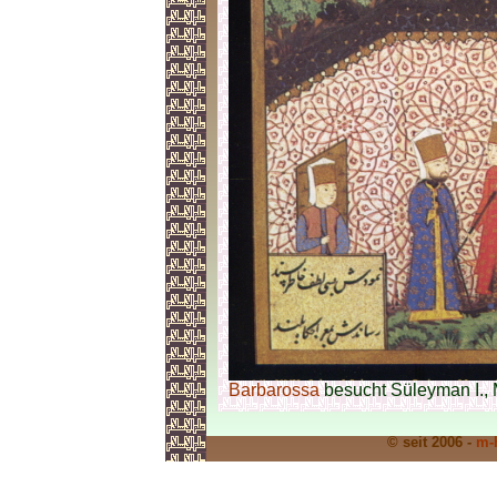
Barbarossa
besucht Süleyman I.,
© seit 2006 -
m-