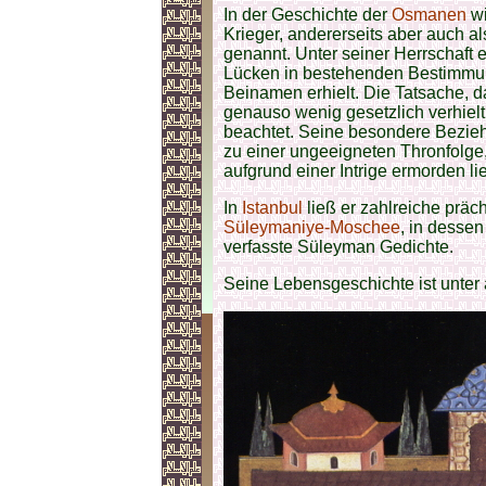
In der Geschichte der
Osmanen
wi
Krieger, andererseits aber auch 
genannt. Unter seiner Herrschaft 
Lücken in bestehenden Bestimmung
Beinamen erhielt. Die Tatsache, 
genauso wenig gesetzlich verhiel
beachtet. Seine besondere Bezi
zu einer ungeeigneten Thronfolge
aufgrund einer Intrige ermorden li
In
Istanbul
ließ er zahlreiche präc
Süleymaniye-Moschee
, in desse
verfasste Süleyman Gedichte.
Seine Lebensgeschichte ist unt