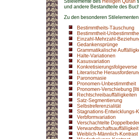
Stilelemente des
Heiligen Quran
s
und andere Bestandteile des Buc
Zu den besonderen Stilelemente
Bestimmtheits-Täuschung
Bestimmtheit-Unbestimmthei
Einzahl-Mehrzahl-Beziehun
Gedankensprünge
Grammatikalische Auffälligk
Halte-Variationen
Kasusvariation
Konkretisierungsfolgeverse
Literarische Herausforderun
Paronomasie
Pronomen-Unbestimmtheit
Pronomen-Verschiebung [Ilti
Rechtschreibauffälligkeiten
Satz-Segmentierung
Selbstreferenzialität
Stagnations-Entwicklungs-K
Verbformvariation
Verschachtelte Doppelbede
Verwandtschaftsauffälligkeit
Weiblich-Männlich-Kontrast