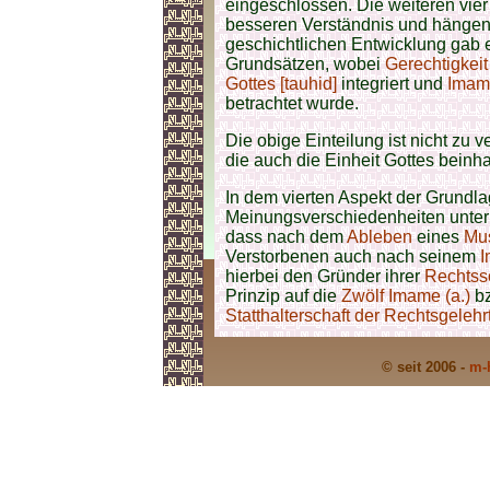
eingeschlossen. Die weiteren vie
besseren Verständnis und hängen
geschichtlichen Entwicklung gab e
Grundsätzen, wobei
Gerechtigkeit 
Gottes [tauhid]
integriert und
Imam
betrachtet wurde.
Die obige Einteilung ist nicht zu
die auch die Einheit Gottes beinhal
In dem vierten Aspekt der Grundl
Meinungsverschiedenheiten unte
dass nach dem
Ableben
eines
Mu
Verstorbenen auch nach seinem
hierbei den Gründer ihrer
Rechtss
Prinzip auf die
Zwölf Imame (a.)
bz
Statthalterschaft der Rechtsgelehrt
© seit 2006 -
m-