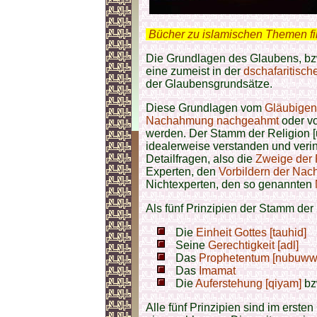
.
Bücher zu islamischen Themen f
Die Grundlagen des Glaubens, bzw.
eine zumeist in der
dschafaritisch
der Glaubensgrundsätze.
Diese Grundlagen vom
Gläubigen
Nachahmung
nachgeahmt
oder vo
werden. Der Stamm der Religion 
idealerweise verstanden und veri
Detailfragen, also die
Zweige der R
Experten, den
Vorbildern der Na
Nichtexperten, den so genannten
Als fünf Prinzipien der Stamm der 
Die
Einheit Gottes [tauhid]
Seine
Gerechtigkeit [adl]
Das
Prophetentum [nubuww
Das
Imamat
Die
Auferstehung [qiyam]
bz
Alle fünf Prinzipien sind im erste