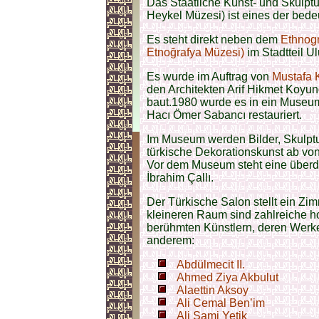
Das Staatliche Kunst- und Skulp
Heykel Müzesi) ist eines der bed
Es steht direkt neben dem
Ethnog
Etnoğrafya Müzesi)
im Stadtteil Ul
Es wurde im Auftrag von
Mustafa 
den Architekten Arif Hikmet Koyun
baut.1980 wurde es in ein Museum
Hacı Ömer Sabancı restauriert.
Im Museum werden Bilder, Skulpt
türkische Dekorationskunst ab von
Vor dem Museum steht eine überd
İbrahim Çallı.
Der Türkische Salon stellt ein Zim
kleineren Raum sind zahlreiche 
berühmten Künstlern, deren Werke 
anderem:
Abdülmecit II.
Ahmed Ziya Akbulut
Alaettin Aksoy
Ali Cemal Ben’im
Ali Sami Yetik