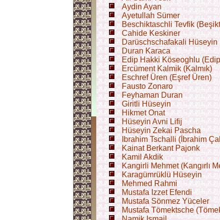
Aydin Ayan
Ayetullah Sümer
Beschiktaschli Tevfik (Beşikt
Cahide Keskiner
Darüschschafakali Hüseyin 
Duran Karaca
Edip Hakki Köseoghlu (Edip
Ercüment Kalmik (Kalmık)
Eschref Üren (Eşref Üren)
Fausto Zonaro
Feyhaman Duran
Giritli Hüseyin
Hikmet Onat
Hüseyin Avni Lifij
Hüseyin Zekai Pascha
Ibrahim Tschalli (İbrahim Çal
Kainat Berkant Pajonk
Kamil Akdik
Kangirli Mehmet (Kangırlı 
Karagümrüklü Hüseyin
Mehmed Rahmi
Mustafa Izzet Efendi
Mustafa Sönmez Yüceler
Mustafa Tömektsche (Töme
Namik Ismail