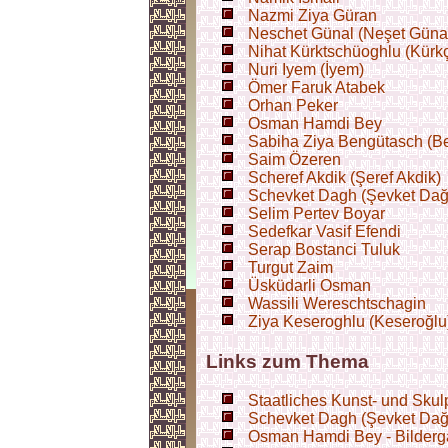
Nazmi Ziya Güran
Neschet Günal (Neşet Güna
Nihat Kürktschüoghlu (Kürk
Nuri Iyem (İyem)
Ömer Faruk Atabek
Orhan Peker
Osman Hamdi Bey
Sabiha Ziya Bengütasch (B
Saim Özeren
Scheref Akdik (Şeref Akdik)
Schevket Dagh (Şevket Dağ
Selim Pertev Boyar
Sedefkar Vasif Efendi
Serap Bostanci Tuluk
Turgut Zaim
Üsküdarli Osman
Wassili Wereschtschagin
Ziya Keseroghlu (Keseroğlu
Links zum Thema
Staatliches Kunst- und Sku
Schevket Dagh (Şevket Dağ) 
Osman Hamdi Bey - Bilderga