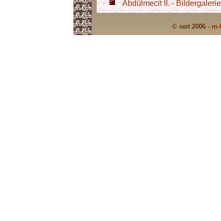
Abdülmecit II. - Bildergalerie
© seit 2006 -
m-