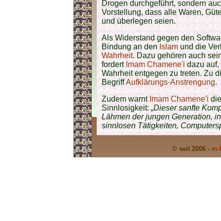
Drogen durchgeführt, sondern auch
Vorstellung, dass alle Waren, Güt
und überlegen seien.
Als Widerstand gegen den Softwa
Bindung an den
Islam
und die Ver
Wahrheit
. Dazu gehören auch se
fordert
Imam Chamene'i
dazu auf,
Wahrheit entgegen zu treten. Zu 
Begriff
Aufklärungs-Anstrengung
.
Zudem warnt
Imam Chamene'i
die
Sinnlosigkeit:
„Dieser sanfte Komp
Lähmen der jungen Generation, ind
sinnlosen Tätigkeiten, Computersp
© seit 2006 -
m-