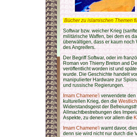
.
Bücher zu islamischen Themen f
Softwar bzw. weicher Krieg (sanfte
militärische Waffen, bei dem es da
überwältigen, dass er kaum noch 
des Angreifers.
Der Begriff Softwar, oder im fran
Roman von Thierry Breton and Den
veröffentlicht worden ist und spät
wurde. Die Geschichte handelt v
manipulierter Hardware zur Spio
und russische Regierungen.
Imam Chamene'i
verwendete den B
kulturellen Krieg, den die
Westlich
Widerstandsgeist der Befreiungst
Allmachtbestrebungen des Imperial
Aspekte, zu denen vor allem die
K
Imam Chamene'i
warnt davor, dies
denn sie wird nicht nur durch die