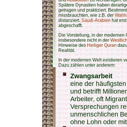
Spätere Dynastien haben derartig
getragen und praktiziert. Besti
missbrauchten, wie z.B. der
Wahh
distanziert.
Saudi-Arabien
hat erst
abgeschafft.
Die Vorstellung, in der modernen 
insbesondere nicht in der
Westlic
Hinweise des
Heiliger Quran
dazu 
Realität.
In der modernen Welt existieren v
Dazu zählen unter anderem:
Zwangsarbeit
eine der häufigste
und betrifft Millio
Arbeiter, oft Migra
Versprechungen rek
unmenschlichen Bed
ohne Lohn oder mit