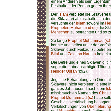
einem Anderen als sein Eigentum 
Festhalten der Person gegen ihren
Der
Islam
verbietet die Sklaverei 
die Sklaverei abzuschaffen. In de
versuchte der
Islam
sowohl im
Hei
Propheten Muhammad (s.)
die Skl
Menschen
zu betrachten und so z
So lange
Prophet Muhammad (s.)
konnte und selbst unter der Verfo
Sklaven durch Feikauf zu befreie
Bilal
und
Zaid ibn Haritha
freigeka
Die Befreiung eines Sklaven gilt 
sogar die unbeabsichtigte Tötung
Heiliger Quran
4:92).
Jegliche Behauptung von Oriental
Sklaverei nicht verbieten, diente 
ganzes Jahrtausend nach dem
Is
missbrauchten Namen des
Christ
Prophet Muhammad (s.)
hätte selb
Geschichtsverfälschung besagter O
Verfälschungen von
Überlieferung
und
Abbasiden
zu rechtfertigen, d