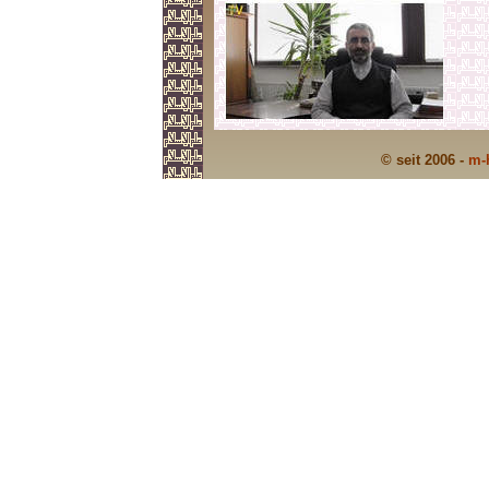
© seit 2006 -
m-