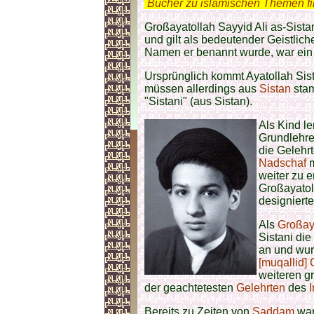
.
Bücher zu islamischen Themen f
Großayatollah Sayyid Ali as-Sista
und gilt als bedeutender Geistlich
Namen er benannt wurde, war ein 
Ursprünglich kommt Ayatollah Sis
müssen allerdings aus
Sistan
stam
"Sistani" (aus Sistan).
Als Kind le
Grundlehr
die Gelehr
Nadschaf
m
weiter zu e
Großayato
designierte
Als
Großay
Sistani di
an und wur
[muqallid]
weiteren 
der geachtetesten
Gelehrten
des
I
Bereits zu Zeiten von
Saddam
war