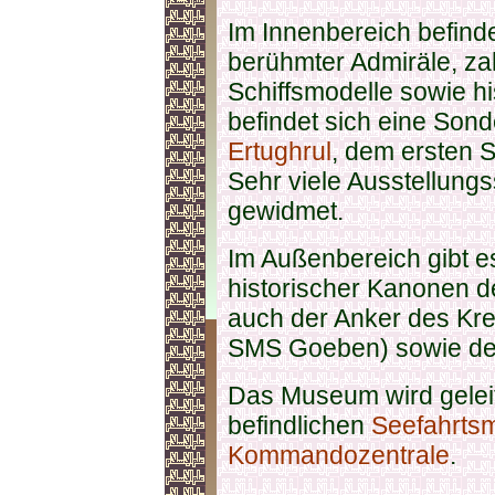
Im Innenbereich befind
berühmter Admiräle, za
Schiffsmodelle sowie hi
befindet sich eine Son
Ertughrul
, dem ersten S
Sehr viele Ausstellung
gewidmet.
Im Außenbereich gibt 
historischer Kanonen 
auch der Anker des Kr
SMS Goeben) sowie des
Das Museum wird geleit
befindlichen
Seefahrts
Kommandozentrale
.