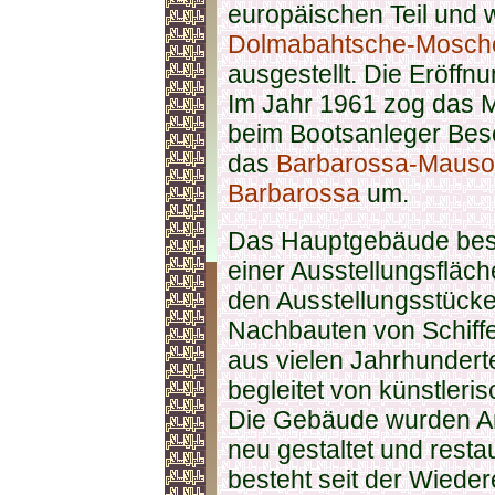
europäischen Teil und 
Dolmabahtsche-Mosche
ausgestellt. Die Eröff
Im Jahr 1961 zog das 
beim Bootsanleger Besc
das
Barbarossa-Maus
Barbarossa
um.
Das Hauptgebäude best
einer Ausstellungsfläc
den Ausstellungsstücke
Nachbauten von Schiff
aus vielen Jahrhunderte
begleitet von künstle
Die Gebäude wurden Anf
neu gestaltet und resta
besteht seit der Wiede