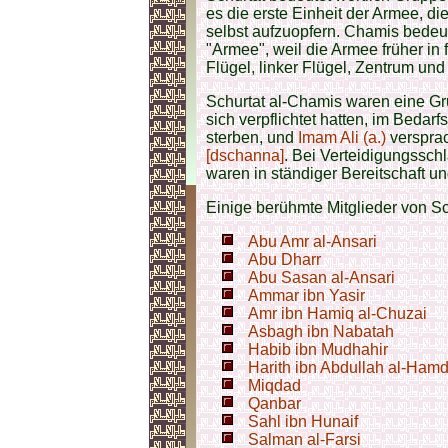
es die erste Einheit der Armee, die
selbst aufzuopfern. Chamis bede
"Armee", weil die Armee früher in f
Flügel, linker Flügel, Zentrum un
Schurtat al-Chamis waren eine 
sich verpflichtet hatten, im Bedarfs
sterben, und
Imam Ali (a.)
versprac
[dschanna]
. Bei Verteidigungsschl
waren in ständiger Bereitschaft u
Einige berühmte Mitglieder von S
Abu Amr al-Ansari
Abu Dharr
Abu Sasan al-Ansari
Ammar ibn Yasir
Amr ibn Hamiq al-Chuzai
Asbagh ibn Nabatah
Habib ibn Mudhahir
Harith ibn Abdullah al-Ham
Miqdad
Qanbar
Sahl ibn Hunaif
Salman al-Farsi