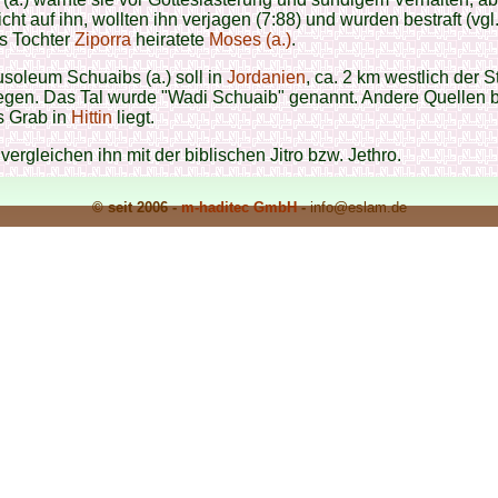
icht auf ihn, wollten ihn verjagen (7:88) und wurden bestraft (vgl.
s Tochter
Ziporra
heiratete
Moses (a.)
.
soleum Schuaibs (a.) soll in
Jordanien
, ca. 2 km westlich der S
iegen. Das Tal wurde "Wadi Schuaib" genannt. Andere Quellen 
s Grab in
Hittin
liegt.
ergleichen ihn mit der biblischen Jitro bzw. Jethro.
© seit 2006 -
m-haditec GmbH
-
info
@eslam.de