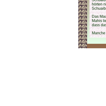
hörten n
Schuaib
Das Mau
Mahis l
dass da
Manche v