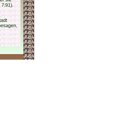
 7:91).
tadt
besagen,