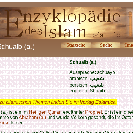
chuaib (a.)
Startseite
Suche
Imp
Schuaib (a.)
Aussprache: schuayb
شعيب
arabisch:
شعيب
persisch:
englisch:
Shoaib
zu islamischen Themen finden Sie im
Verlag Eslamica
.
(a.) ist ein im
Heiligen Qur'an
erwähnter
Prophet
. Er ist ein dire
mme von
Abraham (a.)
und wurde Völkern gesandt, die im Oste
Sinai
lebten.
(a.) warnte sie vor Gotteslästerung und sündigem Verhalten, ab