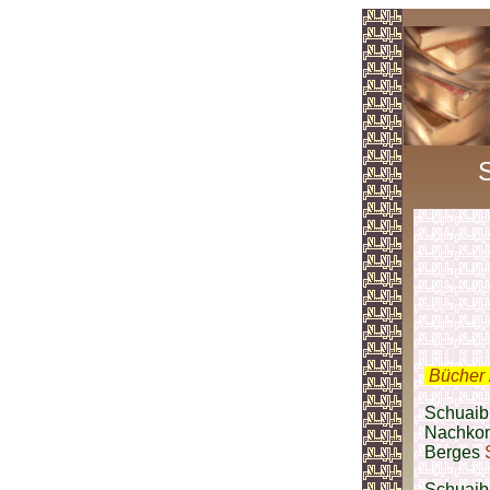
S
.
Bücher 
Schuaib 
Nachko
Berges
Schuaib 