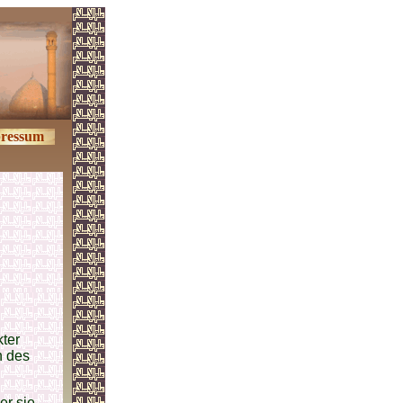
ressum
kter
n des
er sie