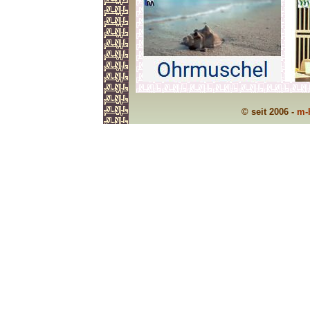
© seit 2006 -
m-