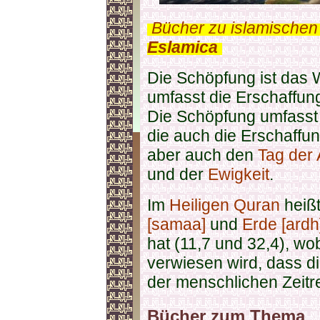
.
Bücher zu islamischen
Eslamica
.
Die Schöpfung ist das
umfasst die Erschaffun
Die Schöpfung umfasst
die auch die Erschaffu
aber auch den
Tag der
und der
Ewigkeit
.
Im
Heiligen Quran
heißt
[samaa]
und
Erde [ardh
hat (11,7 und 32,4), wo
verwiesen wird, dass di
der menschlichen Zeitr
Bücher zum Thema