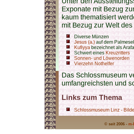
Unter den Ausstellungs
Exponate mit Bezug zu
kaum thematisiert werd
mit Bezug zur Welt de
Diverse Münzen
Jesus (a.)
auf dem Palmese
Kufiyya
bezeichnet als Araf
Schwert eines
Kreuzritters
Sonnen- und Löwenorden
Vierzehn Nothelfer
Das Schlossmuseum ver
umfangreichsten und 
Links zum Thema
Schlossmuseum Linz - Bilde
© seit 2006 -
m-