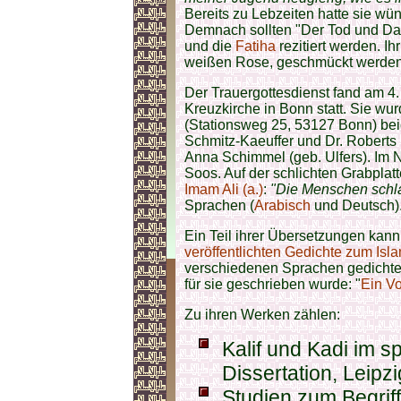
Bereits zu Lebzeiten hatte sie wü
Demnach sollten "Der Tod und Da
und die
Fatiha
rezitiert werden. Ih
weißen Rose, geschmückt werden
Der Trauergottesdienst fand am 4
Kreuzkirche in Bonn statt. Sie wu
(Stationsweg 25, 53127 Bonn) bei
Schmitz-Kaeuffer und Dr. Roberts
Anna Schimmel (geb. Ulfers). Im N
Soos. Auf der schlichten Grabplat
Imam Ali (a.)
:
"Die Menschen schla
Sprachen (
Arabisch
und Deutsch)
Ein Teil ihrer Übersetzungen kan
veröffentlichten Gedichte zum Isl
verschiedenen Sprachen gedichtet
für sie geschrieben wurde: "
Ein V
Zu ihren Werken zählen:
Kalif und Kadi im sp
Dissertation, Leipz
Studien zum Begriff