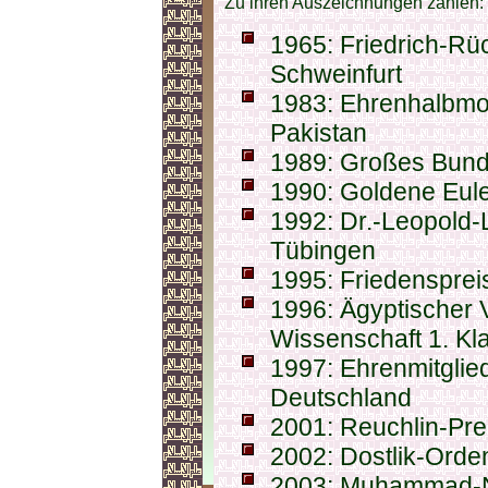
Zu ihren Auszeichnungen zählen:
1965: Friedrich-Rüc
Schweinfurt
1983: Ehrenhalbmo
Pakistan
1989: Großes Bund
1990: Goldene Eule
1992: Dr.-Leopold-L
Tübingen
1995: Friedenspre
1996: Ägyptischer 
Wissenschaft 1. Kl
1997: Ehrenmitglied
Deutschland
2001: Reuchlin-Pre
2002: Dostlik-Orde
2003: Muhammad-Na