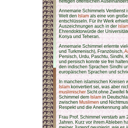
heftigen öffentlichen Auseinander
Annemarie Schimmels Verdienst ist 
Welt den
Islam
als eine von große
entschlüsseln. Für ihr Werk erhie
Auszeichnungen auch in der
isla
Ehrendoktorwürde der Universität
Konya und Teheran.
Annemarie Schimmel erlernte viel
und Turkmenisch), Französisch,
A
Persisch, Urdu, Paschtu, Sindhi, 
und persisch konnte sie frei halte
den indischen Sprachen Sindhi und
europäischen Sprachen und schrie
In manchen islamischen Kreisen 
Islam
konvertiert sei, was aber ni
muslimischer
Sicht ohne Zweifel f
Schimmel dem
Islam
in Deutschla
zwischen
Muslimen
und Nichtmusli
Respekt und die Anerkennung all
Frau Prof. Schimmel verstarb am 2
Jahren. Kurz vor ihrem Ableben h
meiner Jugend neugierig, wie es i