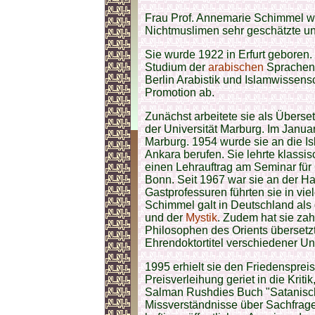
Frau Prof. Annemarie Schimmel w
Nichtmuslimen sehr geschätzte und
Sie wurde 1922 in Erfurt geboren
Studium der
arabischen
Sprachen. 
Berlin Arabistik und Islamwissens
Promotion ab.
Zunächst arbeitete sie als Überse
der Universität Marburg. Im Januar 
Marburg. 1954 wurde sie an die Is
Ankara berufen. Sie lehrte klassi
einen Lehrauftrag am Seminar für 
Bonn. Seit 1967 war sie an der Har
Gastprofessuren führten sie in vie
Schimmel galt in Deutschland als
und der
Mystik
. Zudem hat sie zahl
Philosophen des Orients übersetzt
Ehrendoktortitel verschiedener Uni
1995 erhielt sie den Friedenspre
Preisverleihung geriet in die Krit
Salman Rushdies Buch "Satanische
Missverständnisse über Sachfrag