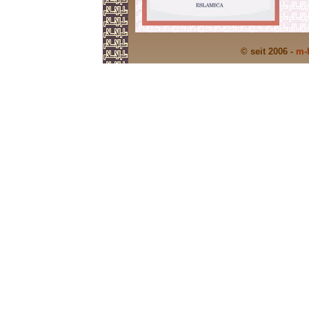
© seit 2006 -
m-