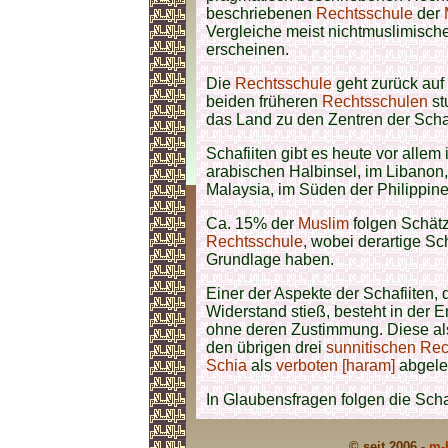
beschriebenen
Rechtsschule
der
Vergleiche meist nichtmuslimisc
erscheinen.
Die
Rechtsschule
geht zurück auf
beiden früheren
Rechtsschulen
st
das Land zu den Zentren der Schaf
Schafiiten gibt es heute vor allem
arabischen Halbinsel, im Libanon,
Malaysia, im Süden der Philippine
Ca. 15% der
Muslim
folgen Schätz
Rechtsschule
, wobei derartige S
Grundlage haben.
Einer der Aspekte der Schafiiten,
Widerstand stieß, besteht in der E
ohne deren Zustimmung. Diese als
den übrigen drei
sunnitischen
Rec
Schia
als
verboten [haram]
abgele
In Glaubensfragen folgen die Scha
© seit 2006 -
m-