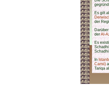
Die Scha
gegründ
Es gilt 
Derwisc
der Regi
Darüber
der
Al-A
Es exis
Schadhil
Schadhi
In
Istanb
Camii)
a
Tariqa a