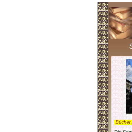
.
Bücher 