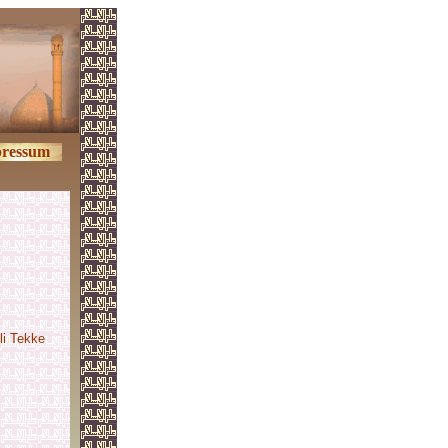
ressum
li Tekke