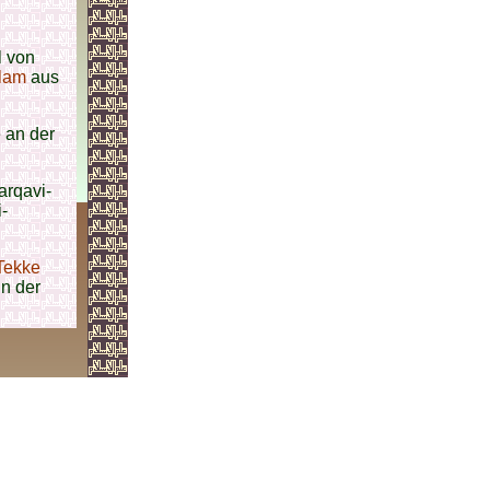
l von
slam
aus
 an der
arqavi-
-
Tekke
in der