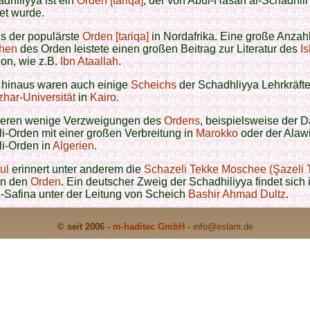
dhiliyya ist ein
Orden [tariqa]
, der von Abul-Hasan al-Schadhili
et wurde.
als der populärste
Orden [tariqa]
in Nordafrika. Eine große Anzah
hen
des Orden leistete einen großen Beitrag zur Literatur des
I
on, wie z.B.
Ibn Ataallah
.
 hinaus waren auch einige
Scheichs
der Schadhliyya Lehrkräfte
zhar-Universität
in
Kairo
.
tieren wenige Verzweigungen des
Ordens
, beispielsweise der D
i-Orden mit einer großen Verbreitung in
Marokko
oder der Alawi
li-Orden in
Algerien
.
ul
erinnert unter anderem die
Schazeli Tekke Moschee (Şazeli 
n den
Orden
. Ein deutscher Zweig der Schadhiliyya findet sich 
l-Safina unter der Leitung von Scheich
Bashir Ahmad Dultz
.
© seit 2006 -
m-haditec GmbH
-
info
@eslam.de