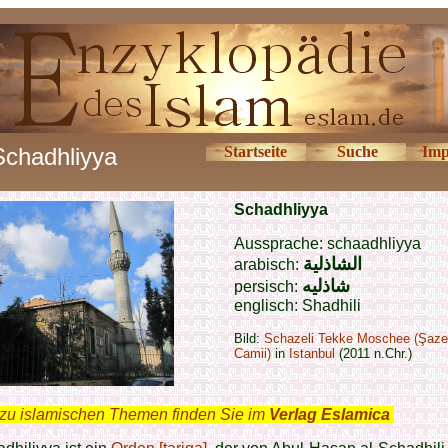
Schadhliyya
Startseite
Suche
Imp
Schadhliyya
Aussprache: schaadhliyya
الشاذلية
arabisch:
شاذلیه
persisch:
englisch:
Shadhili
Bild:
Schazeli Tekke Moschee (Şaze
Camii)
in
Istanbul
(2011 n.Chr.)
zu islamischen Themen finden Sie im
Verlag Eslamica
.