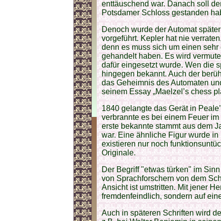
enttäuschend war. Danach soll de
Potsdamer Schloss gestanden ha
Denoch wurde der Automat später
vorgeführt. Kepler hat nie verrate
denn es muss sich um einen sehr
gehandelt haben. Es wird vermutet
dafür eingesetzt wurde. Wen die s
hingegen bekannt. Auch der berühm
das Geheimnis des Automaten und 
seinem Essay „Maelzel’s chess pla
1840 gelangte das Gerät in Peale
verbrannte es bei einem Feuer im
erste bekannte stammt aus dem Ja
war. Eine ähnliche Figur wurde in 
existieren nur noch funktionsuntü
Originale.
Der Begriff "etwas türken" im Sin
von Sprachforschern von dem Scha
Ansicht ist umstritten. Mit jener 
fremdenfeindlich, sondern auf ein
Auch in späteren Schriften wird d