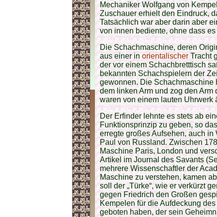
Mechaniker Wolfgang von Kempelen
Zuschauer erhielt den Eindruck, d
Tatsächlich war aber darin aber ei
von innen bediente, ohne dass es 
Die Schachmaschine, deren Origina
aus einer in
orientalischer
Tracht 
der vor einem Schachbretttisch sa
bekannten Schachspielern der Zei
gewonnen. Die Schachmaschine ha
dem linken Arm und zog den Arm 
waren von einem lauten Uhrwerk ä
Der Erfinder lehnte es stets ab e
Funktionsprinzip zu geben, so das
erregte großes Aufsehen, auch in
Paul von Russland. Zwischen 1783
Maschine Paris, London und vers
Artikel im Journal des Savants (
mehrere Wissenschaftler der Acad
Maschine zu verstehen, kamen abe
soll der „Türke“, wie er verkürzt 
gegen Friedrich den Großen gespie
Kempelen für die Aufdeckung de
geboten haben, der sein Geheimnis