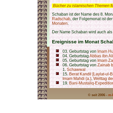
.
Bücher zu islamischen Themen f
Schaban ist der Name des 8. Mon
Radschab
, der Folgemonat ist de
Monaten
.
Der Name Schaban wird auch als
Ereignisse im Monat Sch
03. Geburtstag von
Imam Hus
04. Geburtstag
Abbas ibn Al
05. Geburtstag von
Imam Zai
06. Geburtstag von
Zainab bi
1.
Schawwal
15.
Berat Kandil [Laylat-ul-
Imam Mahdi (a.)
,
Welttag de
19.
Bani-Mustaliq-Expeditio
© seit 2006 -
m-