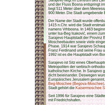
Sarajevo liegt im Zentrum des Land
und der Fluss Bosna entspringt im
liegt 511 Meter über dem Meeressp
900 Meter. Die Stadt umgebende B
Der Name der Stadt wurde offenba
1415 n.Chr. wird die Stadt erstma
namens Vrhbosna. In 1463 beginnt
unter Isa-Beg Isaković, einem zu
Sarajevo Hauptstadt der Provinz
Moscheebauten sowie viele einge
Phase. 1914 war Sarajevo Schaupl
Franz Ferdinand und seine Frau un
1992 ist es die Hauptstadt von B
Sarajevo ist Sitz eines Oberhaup
Metropoliten der serbisch-orthodo
katholischen Kirche. In Sarajevo g
dicht beieinander. Deswegen wurd
Europäisches Jerusalem genannt.
Beg-Moschee (Begova-Moschee)
Stadt gehört die
Kaisermoschee S
Seit 1996 für Sarajevo eine Städt
mit Friedrichshafen.