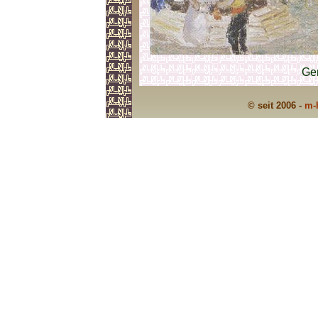
Ge
© seit 2006 -
m-