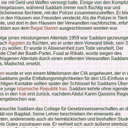
ie mit Geld und Waffen versorgt hatte. Einige von den Kompli
freigelassen, während Saddam immer noch flüchtig war und
licherweise fürchtete, mit der Polizei zusammenzutreffen. Er bli
 in den Häusern von Freunden versteckt. Als die Polizei in Tikri
te, und dort in den Häusern der Verwandten nachforschte, erfuh
addam aus dem
Begat Stamm
ausgeschlossen worden war.
Folge jenes misslungenen Attentats 1959 war Saddam gezwunge
ach
Ägypten
zu flüchten, wo er unter dem Vorwand blieb, sein 
zu wollen. Er wurde in Abwesenheit zum Tode verurteilt. Der
de Chef der Baath-Partei, Fuad ar-Rikabi, wurde wegen des
chlagenen Attentats durch einen entfernten Verwandten Saddam
, Madschid, ersetzt.
en
wurde er von einem Mittelsmann der CIA angeheuert, der in 
Saddams große Entfaltungsmöglichkeiten für den US-Einfluss e
htigen Kontakte sollten später der Schlüssel für Saddams Überf
ie junge
Islamische Republik Iran
. Saddam kehrte ohne irgend
ss in den
Irak
erst zurück, nachdem Abdul Karim Qassims Regi
ngebrochen war.
esuchte Saddam das College für Gesetzeswissenschaften an d
tät von Bagdad. Seine Lehrer beschrieben ihn einerseits als
enten, andererseits auch als heimtückischen und boshaften Stud
ts Gutes zuzutrauen war. Er verhielt sich auch äußerst streitsüc