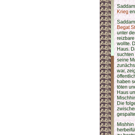
Saddam H
Krieg
ent
Saddam i
Begat 
unter de
reizbare
wollte. 
Haus. Da
suchten
seine Mu
zunächst
war, zei
öffentli
haben so
töten un
Haus um 
Mischhin
Die fol
zwischen
gespalte
Mishhin 
herbeifü