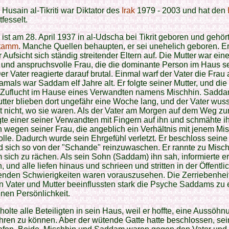
usain al-Tikriti war Diktator des
Irak
1979 - 2003 und hat den
fesselt.
st am 28. April 1937 in al-Udscha bei Tikrit geboren und gehö
Stamm
. Manche Quellen behaupten, er sei unehelich geboren. E
r Aufsicht sich ständig streitender Eltern auf. Die Mutter war ein
 und anspruchsvolle Frau, die die dominante Person im Haus s
Der Vater reagierte darauf brutal. Einmal warf der Vater die Fra
mals war Saddam elf Jahre alt. Er folgte seiner Mutter, und die
 Zuflucht im Hause eines Verwandten namens Mischhin. Sadd
tter blieben dort ungefähr eine Woche lang, und der Vater wus
 nicht, wo sie waren. Als der Vater am Morgen auf dem Weg zur
gte einer seiner Verwandten mit Fingern auf ihn und schmähte i
ch wegen seiner Frau, die angeblich ein Verhältnis mit jenem Mi
lle. Dadurch wurde sein Ehrgefühl verletzt. Er beschloss seine
d sich so von der "Schande" reinzuwaschen. Er rannte zu Misc
sich zu rächen. Als sein Sohn (Saddam) ihn sah, informierte er
, und alle liefen hinaus und schrieen und stritten in der Öffentlic
genden Schwierigkeiten waren vorauszusehen. Die Zerriebenhei
 Vater und Mutter beeinflussten stark die Psyche Saddams zu 
nen Persönlichkeit.
holte alle Beteiligten in sein Haus, weil er hoffte, eine Aussöhn
hren zu können. Aber der wütende Gatte hatte beschlossen, se