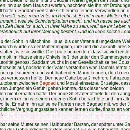
rafen. Beide, Mischhin und Saddam waren gegen den Vater und
ten ihn aus dem Haus zu werfen, nachdem sie ihn mit Drohung
t hatten. Saddam vertraute sich einmal einem Verwandten an 
ch weiß, dass mein Vater im Recht ist. Er hat meiner Mutter oft 
ermahnt, weil sie Schwierigkeiten macht, und ich hasse sie auc
en Zeit liebe ich auch, in ihrer Nähe zu sein, weil sie ihr Leben ri
ränderlich auf ihrer Meinung besteht. Und ich liebe solche Leut
eb der Sohn in Mischhins Haus, bis der Vater auf ungeklärte We
adurch wurde es der Mutter möglich, ihre und die Zukunft ihres
stalten, wie sie wollte. Die Leute bemerkten, dass sie viel reist
nn oft im Hause eines Onkels ließ, der unter den Stammesgen
utorität genoss. Saddam wuchs in der Gesellschaft seiner Cous
cherseits auf, nachdem der Vater verstorben war. Damals lernte 
inen gut situierten und wohlhabenden Mann kennen, durch den 
 zu verbessern hoffte. Der neue Gatte besaß mehrere Fahrzeuge
 Autobahn zwischen
Bagdad
und Mosul einsetzte. Er zeigte, das
sen Jungen ein Gefühl geben konnte, das dieser von beiden
ilen nicht erhalten hatte. Der neue Stiefvater öffnete für den Jun
, indem er ihn wie einen eigenen Sohn betrachtete und ihm all
ollte. Er nahm ihn auf seine Fahrten nach Bagdad mit, wo der 
chtliche Vergnügungsstätten kennen lernen durfte, finanziert v
r.
bar seine Mutter seinen Halbbruder Barzan, der später unter 
en des Geheimdienstdirektors innehat. Es wird behauptet, dass