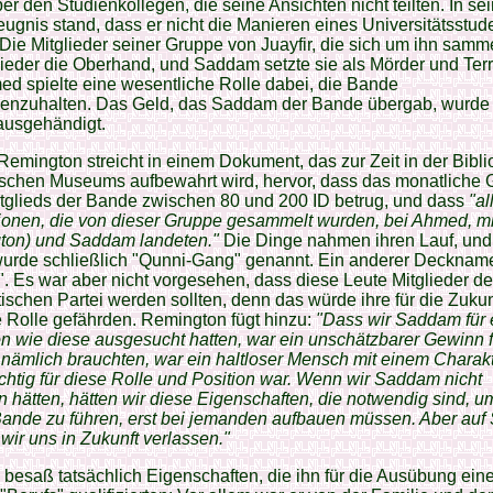
r den Studienkollegen, die seine Ansichten nicht teilten. In s
ugnis stand, dass er nicht die Manieren eines Universitätsstud
 Die Mitglieder seiner Gruppe von Juayfir, die sich um ihn samm
ieder die Oberhand, und Saddam setzte sie als Mörder und Terr
ed spielte eine wesentliche Rolle dabei, die Bande
nzuhalten. Das Geld, das Saddam der Bande übergab, wurde
usgehändigt.
emington streicht in einem Dokument, das zur Zeit in der Bibli
ischen Museums aufbewahrt wird, hervor, dass das monatliche 
tglieds der Bande zwischen 80 und 200 ID betrug, und dass
"al
ionen, die von dieser Gruppe gesammelt wurden, bei Ahmed, mi
ton) und Saddam landeten."
Die Dinge nahmen ihren Lauf, und
urde schließlich "Qunni-Gang" genannt. Ein anderer Decknam
. Es war aber nicht vorgesehen, dass diese Leute Mitglieder de
tischen Partei werden sollten, denn das würde ihre für die Zukun
 Rolle gefährden. Remington fügt hinzu:
"Dass wir Saddam für 
n wie diese ausgesucht hatten, war ein unschätzbarer Gewinn f
nämlich brauchten, war ein haltloser Mensch mit einem Charakt
chtig für diese Rolle und Position war. Wenn wir Saddam nicht
 hätten, hätten wir diese Eigenschaften, die notwendig sind, u
Bande zu führen, erst bei jemanden aufbauen müssen. Aber au
wir uns in Zukunft verlassen."
esaß tatsächlich Eigenschaften, die ihn für die Ausübung ein