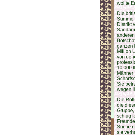
wollte 
Die brit
Summe z
Distrikt
Saddam 
anderen 
Botschaf
ganzen 
Million 
von dene
professi
10 000 I
Männer h
Scharfsc
Sie betr
wegen i
Die Rol
die dies
Gruppe, 
schlug f
Freunden
Suche n
sie verh