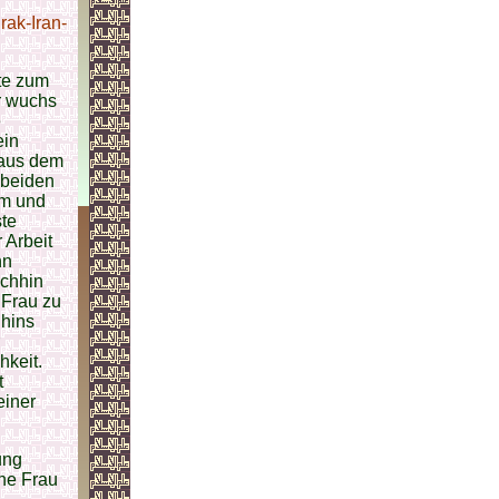
Irak-Iran-
rte zum
r wuchs
e
ein
u aus dem
 beiden
am und
ste
 Arbeit
hn
schhin
 Frau zu
hhins
hkeit.
t
einer
ung
ine Frau