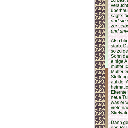
zu best
versuch
überhäuf
sagte:
"I
und sie 
zur selb
und unve
Also bli
starb. D
so zu ge
Sohn da
einige A
mütterli
Mutter e
Stellung
auf der
heimatlo
Elternte
neue Tür
was er w
viele nä
Stiefvate
Dann ge
den Post