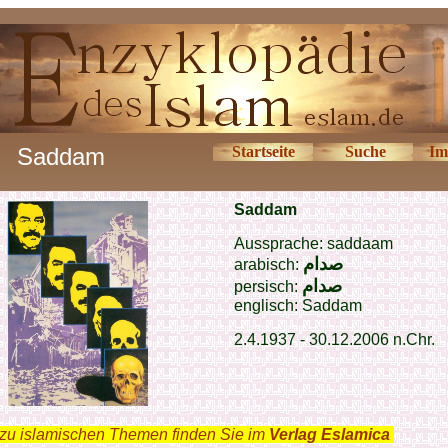
Saddam
Startseite
Suche
Im
Saddam
Aussprache: saddaam
صدام
arabisch:
صدام
persisch:
englisch: Saddam
2.4.1937 - 30.12.2006 n.Chr.
zu islamischen Themen finden Sie im
Verlag Eslamica
.