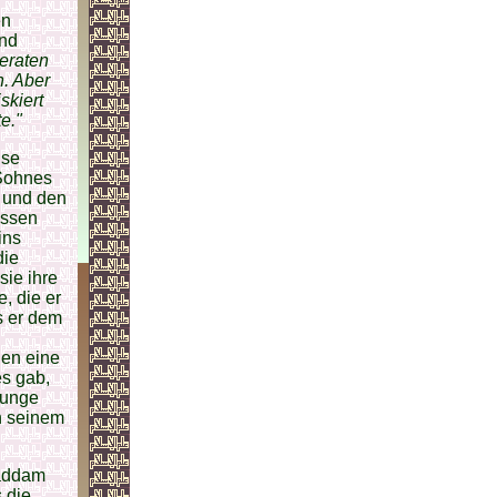
en
und
geraten
h. Aber
skiert
e."
ise
 Sohnes
e und den
ossen
ins
die
sie ihre
, die er
s er dem
gen eine
es gab,
Junge
on seinem
Saddam
 die