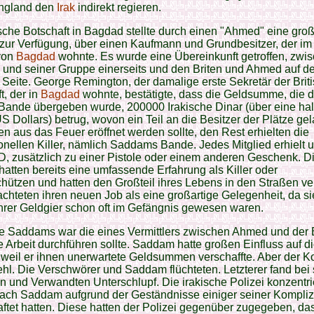
England den
Irak
indirekt regieren.
ische Botschaft in Bagdad stellte durch einen "Ahmed" eine gro
ur Verfügung, über einen Kaufmann und Grundbesitzer, der im 
 von
Bagdad
wohnte. Es wurde eine Übereinkunft getroffen, zwi
und seiner Gruppe einerseits und den Briten und Ahmed auf de
Seite. George Remington, der damalige erste Sekretär der Brit
t, der in
Bagdad
wohnte, bestätigte, dass die Geldsumme, die d
Bande übergeben wurde, 200000 Irakische Dinar (über eine ha
US Dollars) betrug, wovon ein Teil an die Besitzer der Plätze gel
n aus das Feuer eröffnet werden sollte, den Rest erhielten die
onellen Killer, nämlich Saddams Bande. Jedes Mitglied erhielt 
D, zusätzlich zu einer Pistole oder einem anderen Geschenk. D
atten bereits eine umfassende Erfahrung als Killer oder
hützen und hatten den Großteil ihres Lebens in den Straßen ve
achteten ihren neuen Job als eine großartige Gelegenheit, da s
hrer Geldgier schon oft im Gefängnis gewesen waren.
le Saddams war die eines Vermittlers zwischen Ahmed und der
e Arbeit durchführen sollte. Saddam hatte großen Einfluss auf d
weil er ihnen unerwartete Geldsummen verschaffte. Aber der K
ehl. Die Verschwörer und Saddam flüchteten. Letzterer fand bei
 und Verwandten Unterschlupf. Die irakische Polizei konzentrie
ach Saddam aufgrund der Geständnisse einiger seiner Kompliz
aftet hatten. Diese hatten der Polizei gegenüber zugegeben, da