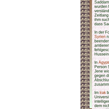
Saddam s
wurden 
verständ
Zeitlang
ihm such
dass S
In der 
Syrien
n
beenden 
amtieren
fehlges
Husseins
In
Ägypt
Person 
Jene wic
gegen d
Abschlu
zusamme
Im
Irak
b
Universi
intellig
dem nich