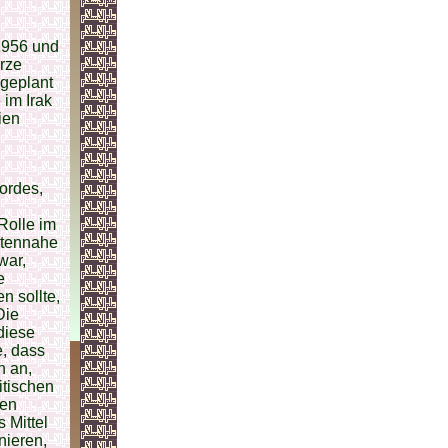
1956 und
rze
geplant
 im Irak
ien
Mordes,
Rolle im
ritennahe
war,
e
n sollte,
Die
diese
e, dass
n an,
itischen
nen
 Mittel
nieren,