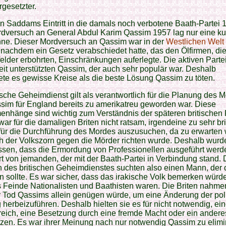
rgesetzter.
 Saddams Eintritt in die damals noch verbotene Baath-Partei 
dversuch an General Abdul Karim Qassim 1957 lag nur eine ku
nne. Dieser Mordversuch an Qassim war in der
Westlichen Welt
nachdem ein Gesetz verabschiedet hatte, das den Ölfirmen, die
elder erbohrten, Einschränkungen auferlegte. Die aktiven Parte
eit unterstützten Qassim, der auch sehr populär war. Deshalb
ete es gewisse Kreise als die beste Lösung Qassim zu töten.
ische Geheimdienst gilt als verantwortlich für die Planung des 
sim für England bereits zu amerikatreu geworden war. Diese
nhänge sind wichtig zum Verständnis der späteren britischen 
war für die damaligen Briten nicht ratsam, irgendeine zu sehr b
für die Durchführung des Mordes auszusuchen, da zu erwarten 
h der Volkszorn gegen die Mörder richten wurde. Deshalb wurd
sen, dass die Ermordung von Professionellen ausgeführt werde
t von jemanden, der mit der Baath-Partei in Verbindung stand. 
 des britischen Geheimdienstes suchten also einen Mann, der 
un sollte. Es war sicher, dass das irakische Volk bemerken würd
Feinde Nationalisten und Baathisten waren. Die Briten nahme
 Tod Qassims allein genügen würde, um eine Änderung der pol
herbeizuführen. Deshalb hielten sie es für nicht notwendig, ei
reich, eine Besetzung durch eine fremde Macht oder ein anderes
zen. Es war ihrer Meinung nach nur notwendig Qassim zu elimi