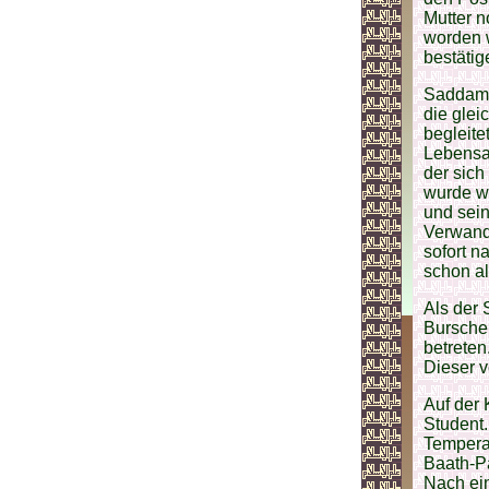
Mutter 
worden w
bestätig
Saddam b
die glei
begleite
Lebensab
der sich
wurde w
und sei
Verwandt
sofort n
schon al
Als der 
Burschen
betreten
Dieser v
Auf der 
Student
Temperam
Baath-Pa
Nach ei