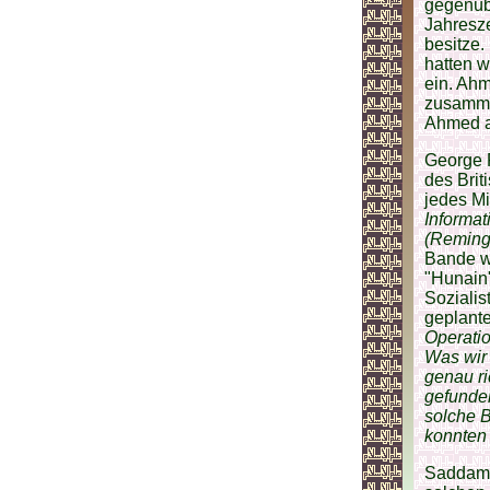
gegenübe
Jahresze
besitze.
hatten w
ein. Ahm
zusamme
Ahmed a
George R
des Brit
jedes Mi
Informat
(Reming
Bande w
"Hunain"
Sozialis
geplante
Operatio
Was wir 
genau ri
gefunden
solche 
konnten 
Saddam b