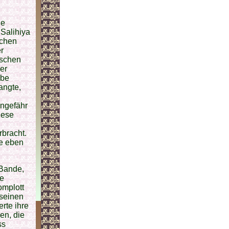
ße
Salihiya
schen
r
ischen
er
lbe
angte,
ungefähr
iese
rbracht.
ie eben
 Bande,
ie
omplott
 seinen
rte ihre
en, die
ss