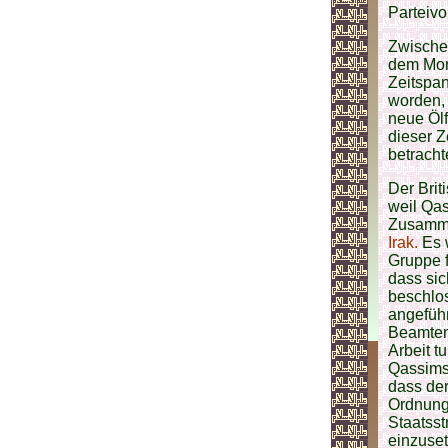
Parteivo
Zwischen
dem Mor
Zeitspa
worden, 
neue Ölf
dieser Z
betracht
Der Brit
weil Qas
Zusamme
Irak.
Es 
Gruppe 
dass sic
beschlos
angeführ
Beamten
Arbeit t
Qassims 
dass der
Ordnung 
Staatsst
einzuset