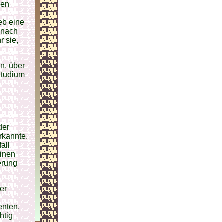
zen
eb eine
t nach
r sie,
n, über
Studium
der
rkannte.
all
einen
erung
er
enten,
htig