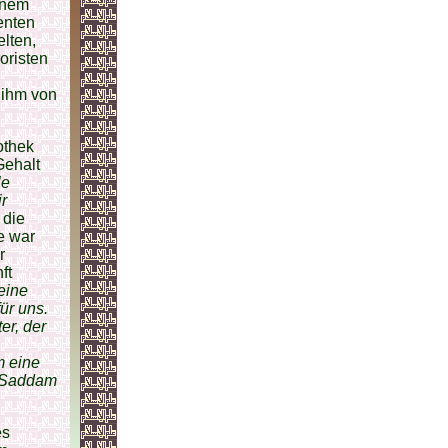
einem
enten
elten,
oristen
 ihm von
othek
Gehalt
le
r
 die
e war
r
ft
eine
ür uns.
er, der
m eine
f Saddam
es