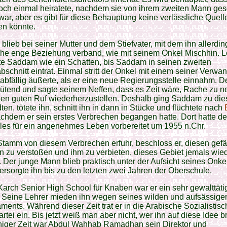
noch einmal heiratete, nachdem sie von ihrem zweiten Mann ge
ar, aber es gibt für diese Behauptung keine verlässliche Quelle
en könnte.
lieb bei seiner Mutter und dem Stiefvater, mit dem ihn allerdin
che enge Beziehung verband, wie mit seinem Onkel Mischhin. Le
te Saddam wie ein Schatten, bis Saddam in seinen zweiten
schnitt eintrat. Einmal stritt der Onkel mit einem seiner Verwan
 abfällig äußerte, als er eine neue Regierungsstelle einnahm. D
ütend und sagte seinem Neffen, dass es Zeit wäre, Rache zu 
nen guten Ruf wiederherzustellen. Deshalb ging Saddam zu di
en, tötete ihn, schnitt ihn in dann in Stücke und flüchtete nach
achdem er sein erstes Verbrechen begangen hatte. Dort hatte d
les für ein angenehmes Leben vorbereitet um 1955 n.Chr.
Stamm von diesem Verbrechen erfuhr, beschloss er, diesen gefä
 zu verstoßen und ihm zu verbieten, dieses Gebiet jemals wie
. Der junge Mann blieb praktisch unter der Aufsicht seines Onke
ersorgte ihn bis zu den letzten zwei Jahren der Oberschule.
Karch Senior High School für Knaben war er ein sehr gewalttäti
. Seine Lehrer mieden ihn wegen seines wilden und aufsässige
ents. Während dieser Zeit trat er in die Arabische Sozialistisc
rtei ein. Bis jetzt weiß man aber nicht, wer ihn auf diese Idee b
niger Zeit war Abdul Wahhab Ramadhan sein Direktor und