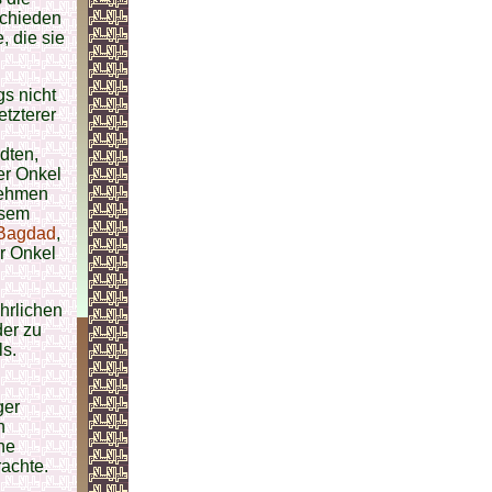
schieden
, die sie
gs nicht
tzterer
dten,
er Onkel
nehmen
esem
Bagdad
,
er Onkel
hrlichen
der zu
ls.
ger
n
he
rachte.