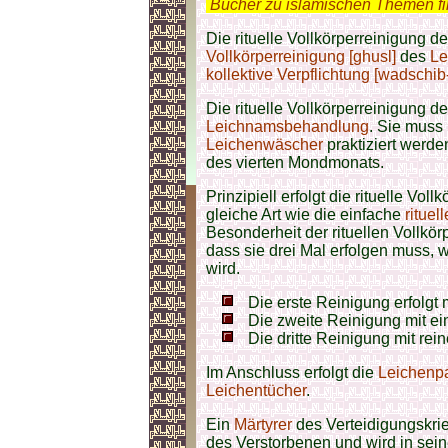
.
Bücher zu islamischen Themen f
Die rituelle Vollkörperreinigung d
Vollkörperreinigung [ghusl]
des
Le
kollektive Verpflichtung [wadschib-
Die rituelle Vollkörperreinigung de
Leichnamsbehandlung
. Sie muss
Leichenwäscher
praktiziert werde
des vierten Mondmonats.
Prinzipiell erfolgt die rituelle Vo
gleiche Art wie die einfache
rituel
Besonderheit der
rituellen Vollkö
dass sie drei Mal erfolgen muss,
wird.
Die erste Reinigung erfolgt
Die zweite Reinigung mit e
Die dritte Reinigung mit rei
Im Anschluss erfolgt die
Leichenp
Leichentücher
.
Ein
Märtyrer
des Verteidigungskrieg
des Verstorbenen und wird in sein