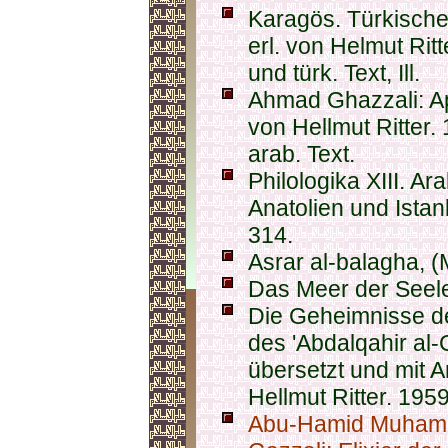
Karagös. Türkische
erl. von Helmut Ritt
und türk. Text, Ill.
Ahmad Ghazzali: Ap
von Hellmut Ritter. 
arab. Text.
Philologika XIII. Ar
Anatolien und Istan
314.
Asrar al-balagha, (
Das Meer der Seele
Die Geheimnisse de
des 'Abdalqahir al
übersetzt und mit
Hellmut Ritter. 1959
Abu-Hamid Muham