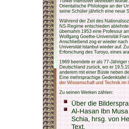
Türkei intensiver betrieben wurde.
Orientalische Philologie an der Un
seine Schüler jährlich eine neue 
Während der Zeit des Nationalsozi
NS-Regime entschieden ablehnte.
übernahm 1953 eine Professur am
Wolfgang Goethe-Universität Frank
Anschließend zog er wieder nach
Universität Istanbul wieder auf. 
Erforschung des Turoyo, eines ar
1969 beendete er als 77-Jähriger 
Deutschland zurück, wo er 19.5.19
anderem mit einer Büste neben 
Eine mehrsprachige Gedenktafel is
der Wissenschaft und Technik im 
Zu seinen Werken zählen:
Über die Bilderspra
Al-Hasan Ibn Musa 
Schia, hrsg. von He
Text.