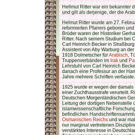
Hellmut Ritter war ein bekannter d
und gilt als derjenige, der die Arab
Helmut Ritter wurde am 27. Febru
reformierten Pfarrers geboren un
Brüder waren der Historiker Gerha
Ritter. Nach seinem Studium bei 
Carl Heinrich Becker in Straßburg
Assistent von Aby Warburg an der 
1918 Dolmetscher für
Arabisch
, T
Truppenverbänden im
Irak
und
Pa
Lehrstuhl von Carl Heinrich Becker
danach eine Professur an der Ham
Jahre mehrere Schriften verfasste.
1925 wurde er wegen der damals 
einer Zuchthausstrafe verurteilt. 
Deutschen Morgenländischen Ge
Leitung der dortigen Nebenstelle ü
islamwissenschaftliche Forschung
befindlichen Handschriftensammlu
Osmanischen Reichs
und war maßg
nur marginal vertretenen Diszipli
verstärktes Interesse in Deutschla