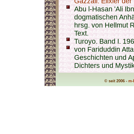
Gazzali: Elixier der
Abu l-Hasan 'Ali Ibn 
dogmatischen Anhä
hrsg. von Hellmut Ri
Text.
Turoyo. Band I. 196
von Fariduddin Attar
Geschichten und A
Dichters und Mysti
© seit 2006 -
m-