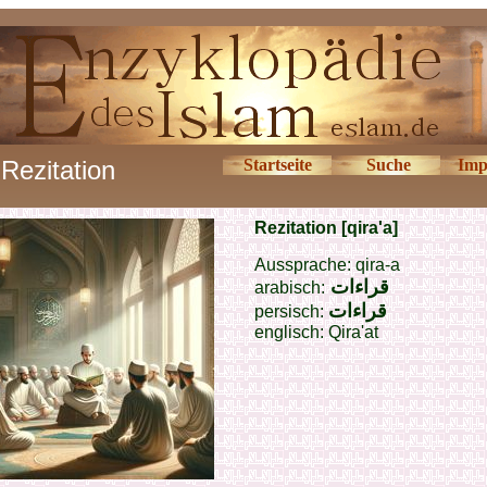
Rezitation
Startseite
Suche
Imp
Rezitation [qira'a]
Aussprache: qira-a
قراءات
arabisch:
قراءات
persisch:
englisch:
Qira'at