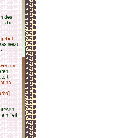
en des
prache
lgebet
,
as setzt
s
lwerken
aren
tert,
atiha
arba]
erlesen
ein Teil