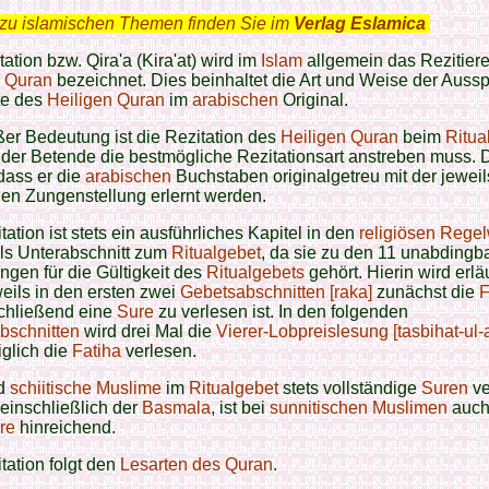
zu islamischen Themen finden Sie im
Verlag Eslamica
.
tation bzw. Qira'a (Kira'at) wird im
Islam
allgemein das Rezitier
n Quran
bezeichnet. Dies beinhaltet die Art und Weise der Auss
te des
Heiligen Quran
im
arabischen
Original.
er Bedeutung ist die Rezitation des
Heiligen Quran
beim
Ritua
der Betende die bestmögliche Rezitationsart anstreben muss. D
dass er die
arabischen
Buchstaben originalgetreu mit der jeweil
en Zungenstellung erlernt werden.
tation ist stets ein ausführliches Kapitel in den
religiösen Rege
ls Unterabschnitt zum
Ritualgebet
, da sie zu den 11 unabdingb
gen für die Gültigkeit des
Ritualgebets
gehört. Hierin wird erläu
eils in den ersten zwei
Gebetsabschnitten [raka]
zunächst die
F
chließend eine
Sure
zu verlesen ist. In den folgenden
bschnitten
wird drei Mal die
Vierer-Lobpreislesung [tasbihat-ul-
iglich die
Fatiha
verlesen.
d
schiitische
Muslime
im
Ritualgebet
stets vollständige
Suren
v
einschließlich der
Basmala
, ist bei
sunnitischen
Muslimen
auch 
re
hinreichend.
tation folgt den
Lesarten des Quran
.