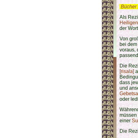
.
Bücher 
Als Rezi
Heilige
der Wor
Von groß
bei dem 
voraus, 
passend
Die Rezi
[risala]
a
Bedingun
dass jew
und ans
Gebetsa
oder led
Währen
müssen 
einer
Su
Die Rezi