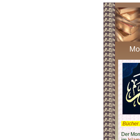
Mo
.
Bücher 
Der Mon
im
Islam