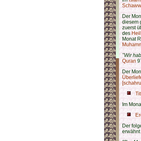
Schaww
Der Mon
diesem 
zuerst 
des
Hei
Monat R
Muhamma
"Wir hab
Quran
97
Der Mon
Überlief
[schahru
Ti
Im Mona
Er
Der fol
erwähnt 