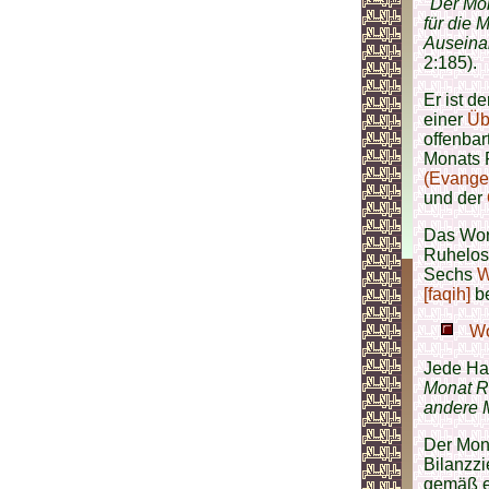
"Der Mon
für die 
Auseina
2:185).
Er ist d
einer
Üb
offenbar
Monats 
(Evange
und der
Das Wort
Ruhelosi
Sechs
W
[faqih]
be
Wo
Jede Ha
Monat 
andere 
Der Mon
Bilanzzi
gemäß e