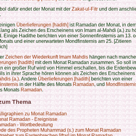
ol dafür endet der Monat mit der
Zakat-ul-Fitr
und dem anschl
.
einigen
Überlieferungen [hadith]
ist Ramadan der Monat, in dem
lang als Zeichen des Erscheinens von Imam al-Mahdi (a.) zu h
d. Einige Hadithe berichten von einer Sonnenfinsternis am 13. o
onats und einer unerwarteten Mondfinsternis am 25. [Zitieren
ich]
der
Zeichen der Wiederkunft Imam Mahdis
hängen nach manch
erungen [hadith]
mit dem Monat Ramadan zusammen. So soll i
 ein großer Ruf wird von Himmel erschallen, bis die Erdenbe
ils in ihrer Sprache hören können als Zeichen des Erscheinens
hdis (a.)
. Andere
Überlieferungen [hadith]
berichten von einer
nsternis
in der Hälfte des Monats
Ramadan
, und
Mondfinstern
s Monats
Ramadan
.
 zum Thema
lligraphien zu Monat Ramadan
nat Ramadan - Ereignisse
madan - Wortbedeutung
de des Propheten Muhammad (s.) zum Monat Ramadan
ttgebet zum Fastenbrechen [iftar] im Monat Ramadan