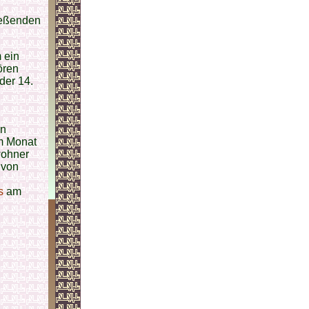
ießenden
 ein
ören
der 14.
en
m Monat
wohner
 von
is
am