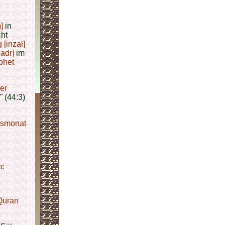
]
in
cht
[inzal]
adr]
im
phet
er
"
(44:3)
esmonat
m
:
Quran