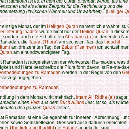
at Ramadan ist es, in dem der Quran offenbart wurde, als ein
Menschen und als klares Zeugnis für die Rechtleitung und die
ndersetzung (zwischen Wahrheit und Unwahrheit)."
(
Heiliger Q
er einzige Monat, der im
Heiligen Quran
namentlich erwähnt ist
erlieferung [hadith]
wurde nicht nur der
Heilige Quran
in diese
t, sondern auch die Schriftrollen
Abrahams (a.)
in der ersten Na
Ramadan, die
Taurat (Thora)
am sechsten Tag, das
Indschil
lium)
am dreizehnten Tag, der
Zabur (Psalmen)
am achtzehnten
Quran
am einundzwanzigsten Tag.
 Ramadan ist abgeleitet von der Wortwurzel Ra-ma-dan, was di
gkeit und Härte beschreibt; die Pluralform davon ist Ra-ma-da-
ortbedeutungen zu Ramadan
werden in der Regel von den
Gel
vorzugt angegeben:
rtbedeutungen zu Ramadan
ndlung in dem Monat wirkt mehrfach.
Imam Ali Ridha (a.)
sagte
Ramadan einen
Vers
aus dem
Buch Allahs
liest, ist so, als würde
Monaten den ganzen
Quran
lesen“.
at Ramadan ist eine Gelegenheit zur inneren "Abrechnung" un
ehen sowie Selbstreflexion. Dies wird auch dadurch erleichtert,
iner
Überlieferung [hadith]
die
Satane
angekettet sind.