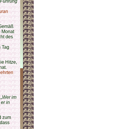
e Führung
uran
. Gemäß
m Monat
cht des
 Tag
e Hitze,
nat.
ehrten
:
„Wer im
 er in
d zum
 dass