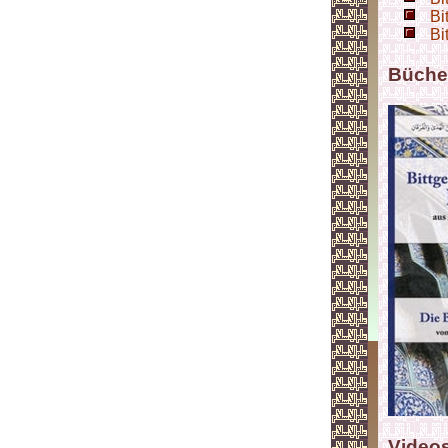
Bi
Bi
Büche
Video