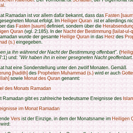
al
.
at Ramadan ist vor allem dafür bekannt, dass das
Fasten [saum
gesegneten Monat erfolgt. Im
Heiliger Quran
ist er allerdings ni
über das
Fasten [saum]
definiert, sondern über die
Herabsendung 
ligen Quran
(vgl. 2:185).
In der
Nacht der Bestimmung [lailat-ul-q
amadan wurde der gesamte
Heilige Quran
in das
Herz
des
Pro
d (s.)
eingegeben.
en ja ihn während der Nacht der Bestimmung offenbart".
(
Heilig
:1) und:
"Wir haben ihn in einer gesegneten Nacht geoffenbart.
at hat eine Sonderstellung unter den zwölf Monaten. Gemäß
erung [hadith]
des
Propheten Muhammad (s.)
wird er auch
Gott
llah]
sowie
Monat des Quran
genannt:
tel des Monats Ramadan
t Ramadan gibt es zahlreiche bedeutsame Ereignisse des
Isla
eignisse im Monat Ramadan
gende
Vers
ist der Einzige, in dem der Monatsname im
Heiligen 
wird: