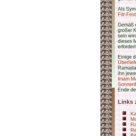
Als Symb
Fitr-Fest
Gemäß 
großer K
sein wir
dieses M
erforderl
Einige 
Überlief
Ramadan
ihn jewe
Imam Ma
Sonnenfi
Ende de
Links
Ka
Mo
Ra
Re
Bi