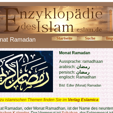
nat Ramadan
Startseite
Suche
Imp
Monat Ramadan
Aussprache: ramadhaan
رمضان
arabisch:
رمضان
persisch:
englisch: Ramadhan
Bild: Edler (Monat) Ramadan
zu islamischen Themen finden Sie im
Verlag Eslamica
.
at Ramadan, oder Monat Ramadhan, ist der Name des neunte
ischen Kalender
. Der Vormonat ist
Schaban
, der Folgemonat ist